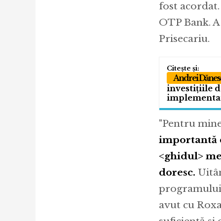
fost acordat
OTP Bank. A f
Prisecariu.
Andrei Dănes
investițiile 
implementar
"Pentru min
importantă d
<ghidul> me
doresc.
Uitân
programului, 
avut cu Roxa