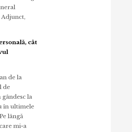
neral
 Adjunct,
ersonală, cât
vul
an de la
l de
a gândesc la
 în ultimele
 Pe lângă
 care mi-a