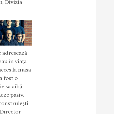
, Divizia
re adresează
au în viața
acces la masa
a fost o
ie sa aibă
meze pasiv.
construiești
 Director