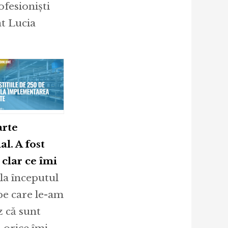
fesioniști
at Lucia
arte
l. A fost
clar ce îmi
la începutul
 pe care le-am
 că sunt