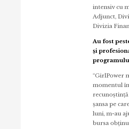
intensiv cu 
Adjunct, Div
Divizia Finan
Au fost pest
și profesion
programulu
“GirlPower mi
momentul în c
recunoștință 
șansa pe car
luni, m-au aju
bursa obținut