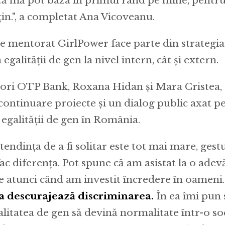
 că mă pot baza în primul rând pe mine, pentru
in.", a completat Ana Vicoveanu.
 mentorat GirlPower face parte din strategia
galității de gen la nivel intern, cât și extern.
ori OTP Bank, Roxana Hidan și Mara Cristea, 
 continuare proiecte și un dialog public axat p
galității de gen în România.
endința de a fi solitar este tot mai mare, gest
fac diferența. Pot spune că am asistat la o adev
 atunci când am investit încredere în oameni.
ea descurajează discriminarea.
În ea îmi pun
litatea de gen să devină normalitate într-o so