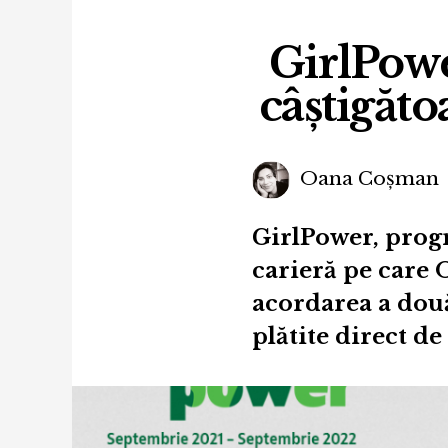
GirlPowe
câștigăt
Oana Coșman
GirlPower, prog
carieră pe care 
acordarea a două
plătite direct de