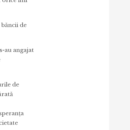
 orice îmi
 băncii de
s-au angajat
e
urile de
ărată
 speranța
cietate