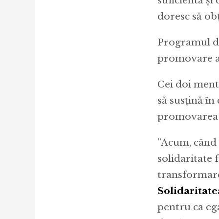
suficientă și
doresc să obț
Programul de
promovare a e
Cei doi ment
să susțină în
promovarea e
”Acum, când t
solidaritate 
transformare
Solidaritat
pentru ca ega