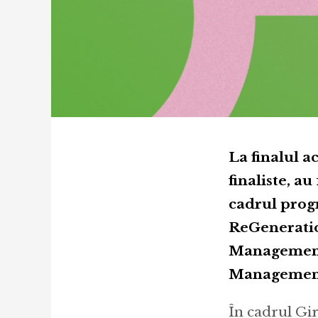
La finalul a
finaliste, a
cadrul prog
ReGeneratio
Management,
Managemen
În cadrul Gir