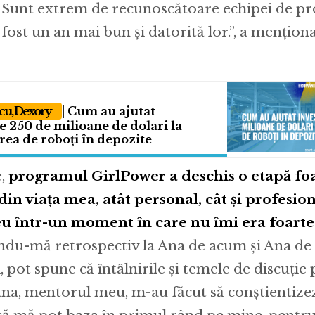
. Sunt extrem de recunoscătoare echipei de pro
ost un an mai bun și datorită lor.”, a mențion
cu, Dexory
| Cum au ajutat
de 250 de milioane de dolari la
ea de roboți în depozite
e,
programul GirlPower a deschis o etapă fo
in viața mea, atât personal, cât și profesiona
u într-un moment în care nu îmi era foarte 
du-mă retrospectiv la Ana de acum și Ana de 
pot spune că întâlnirile și temele de discuție
na, mentorul meu, m-au făcut să conștientizez