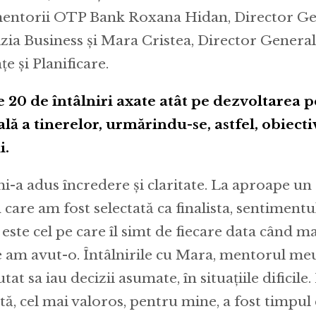
mentorii OTP Bank Roxana Hidan, Director Ge
izia Business și Mara Cristea, Director General
țe și Planificare.
e 20 de întâlniri axate atât pe dezvoltarea p
ală a tinerelor, urmărindu-se, astfel, obiecti
i.
-a adus încredere și claritate. La aproape un 
are am fost selectată ca finalista, sentimentu
este cel pe care îl simt de fiecare data când m
e am avut-o. Întâlnirile cu Mara, mentorul meu
tat sa iau decizii asumate, în situațiile dificile.
ă, cel mai valoros, pentru mine, a fost timpul