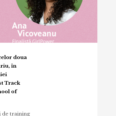
 celor doua
riu, în
iei
st Track
ool of
i de training