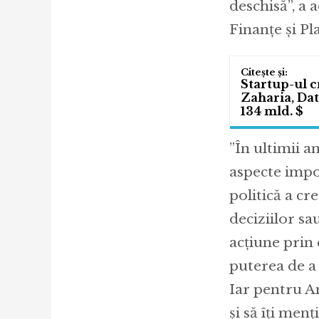
deschisă”, a
Finanțe și Pla
Startup-ul c
Zaharia, Dat
134 mld. $
”În ultimii a
aspecte impo
politică a cr
deciziilor sa
acțiune prin 
puterea de a 
Iar pentru An
și să îți men