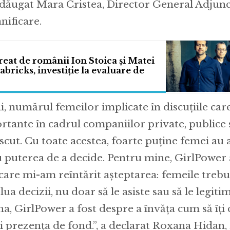
 adăugat Mara Cristea, Director General Adjunct
nificare.
reat de românii Ion Stoica și Matei
abricks, investiție la evaluare de
ni, numărul femeilor implicate în discuțiile ca
rtante în cadrul companiilor private, publice s
escut. Cu toate acestea, foarte puține femei au 
u puterea de a decide. Pentru mine, GirlPower 
care mi-am reîntărit așteptarea: femeile trebu
lua decizii, nu doar să le asiste sau să le legiti
a, GirlPower a fost despre a învăța cum să îți 
ții prezența de fond.”, a declarat Roxana Hidan,