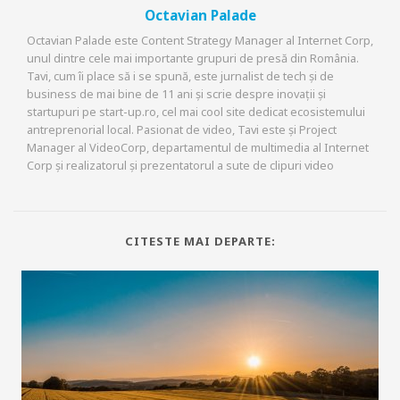
Octavian Palade
Octavian Palade este Content Strategy Manager al Internet Corp,
unul dintre cele mai importante grupuri de presă din România.
Tavi, cum îi place să i se spună, este jurnalist de tech și de
business de mai bine de 11 ani și scrie despre inovații și
startupuri pe start-up.ro, cel mai cool site dedicat ecosistemului
antreprenorial local. Pasionat de video, Tavi este și Project
Manager al VideoCorp, departamentul de multimedia al Internet
Corp și realizatorul și prezentatorul a sute de clipuri video
CITESTE MAI DEPARTE: