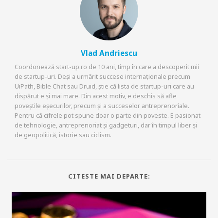
Vlad Andriescu
Coordonează start-up.ro de 10 ani, timp în care a descoperit mii
de startup-uri. Deși a urmărit succese internaționale precum
UiPath, Bible Chat sau Druid, știe că lista de startup-uri care au
dispărut e și mai mare. Din acest motiv, e deschis să afle
poveștile eșecurilor, precum și a succeselor antreprenoriale.
Pentru că cifrele pot spune doar o parte din poveste. E pasionat
de tehnologie, antreprenoriat și gadgeturi, dar în timpul liber și
de geopolitică, istorie sau ciclism.
CITESTE MAI DEPARTE: