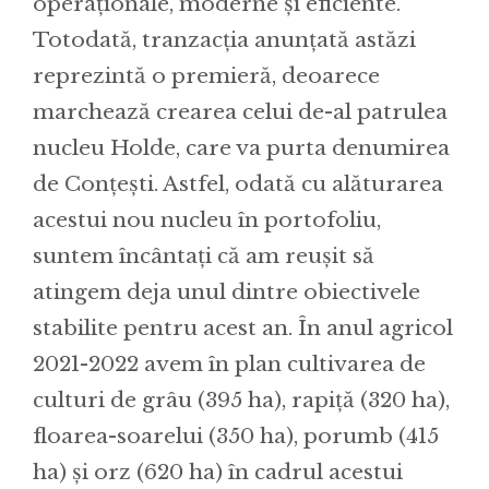
operaționale, moderne și eficiente.
Totodată, tranzacția anunțată astăzi
reprezintă o premieră, deoarece
marchează crearea celui de-al patrulea
nucleu Holde, care va purta denumirea
de Conțești. Astfel, odată cu alăturarea
acestui nou nucleu în portofoliu,
suntem încântați că am reușit să
atingem deja unul dintre obiectivele
stabilite pentru acest an. În anul agricol
2021-2022 avem în plan cultivarea de
culturi de grâu (395 ha), rapiță (320 ha),
floarea-soarelui (350 ha), porumb (415
ha) și orz (620 ha) în cadrul acestui