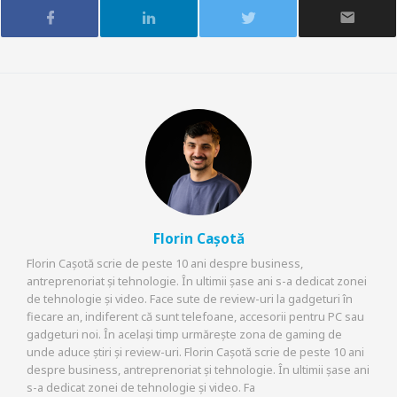
Florin Cașotă
Florin Cașotă scrie de peste 10 ani despre business,
antreprenoriat și tehnologie. În ultimii șase ani s-a dedicat zonei
de tehnologie și video. Face sute de review-uri la gadgeturi în
fiecare an, indiferent că sunt telefoane, accesorii pentru PC sau
gadgeturi noi. În același timp urmărește zona de gaming de
unde aduce știri și review-uri. Florin Cașotă scrie de peste 10 ani
despre business, antreprenoriat și tehnologie. În ultimii șase ani
s-a dedicat zonei de tehnologie și video. Fa