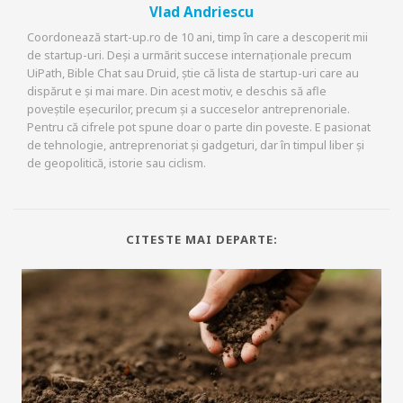
Vlad Andriescu
Coordonează start-up.ro de 10 ani, timp în care a descoperit mii
de startup-uri. Deși a urmărit succese internaționale precum
UiPath, Bible Chat sau Druid, știe că lista de startup-uri care au
dispărut e și mai mare. Din acest motiv, e deschis să afle
poveștile eșecurilor, precum și a succeselor antreprenoriale.
Pentru că cifrele pot spune doar o parte din poveste. E pasionat
de tehnologie, antreprenoriat și gadgeturi, dar în timpul liber și
de geopolitică, istorie sau ciclism.
CITESTE MAI DEPARTE: