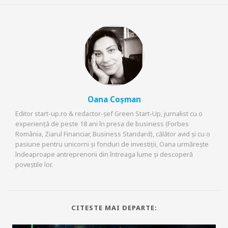
Oana Coșman
Editor start-up.ro & redactor-șef Green Start-Up, jurnalist cu o
experiență de peste 18 ani în presa de business (Forbes
România, Ziarul Financiar, Business Standard), călător avid și cu o
pasiune pentru unicorni și fonduri de investiții, Oana urmărește
îndeaproape antreprenorii din întreaga lume și descoperă
poveștile lor.
CITESTE MAI DEPARTE: