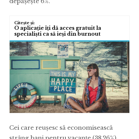
depășește 6%.
O aplicație îți dă acces gratuit la
specialiști ca să ieși din burnout
Cei care reușesc să economisească
strâng bani pentru vacanțe (38,26%),