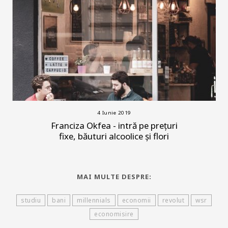
4 Iunie 2019
Franciza Okfea - intră pe prețuri
fixe, băuturi alcoolice și flori
MAI MULTE DESPRE:
studiu
bani
millennials
economii
revolut
wsr
economisire