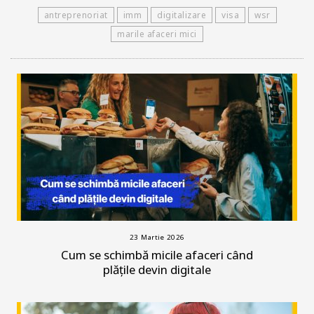
antreprenoriat
imm
digitalizare
visa
wsr
marile afaceri mici
23 Martie 2026
Cum se schimbă micile afaceri când
plățile devin digitale