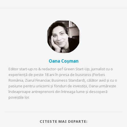
Oana Coșman
Editor start-up.ro & redactor-șef Green Start-Up, jurnalist cu o
experiență de peste 18 ani în presa de business (Forbes
România, Ziarul Financiar, Business Standard), călător avid și cu o
pasiune pentru unicorni și fonduri de investiții, Oana urmărește
îndeaproape antreprenorii din întreaga lume și descoperă
poveștile lor.
CITESTE MAI DEPARTE: