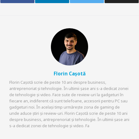
Florin Cașotă
Florin Cașotă scrie de peste 10 ani despre business,
antreprenoriat și tehnologie. În ultimii șase ani s-a dedicat zonei
de tehnologie și video. Face sute de review-uri la gadgeturi în
fiecare an, indiferent că sunt telefoane, accesorii pentru PC sau
gadgeturi noi. În același timp urmărește zona de gaming de
unde aduce știri și review-uri. Florin Cașotă scrie de peste 10 ani
despre business, antreprenoriat și tehnologie. În ultimii șase ani
s-a dedicat zonei de tehnologie și video. Fa