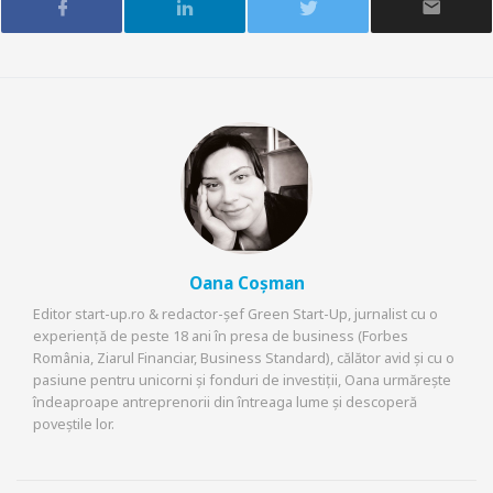
Oana Coșman
Editor start-up.ro & redactor-șef Green Start-Up, jurnalist cu o
experiență de peste 18 ani în presa de business (Forbes
România, Ziarul Financiar, Business Standard), călător avid și cu o
pasiune pentru unicorni și fonduri de investiții, Oana urmărește
îndeaproape antreprenorii din întreaga lume și descoperă
poveștile lor.