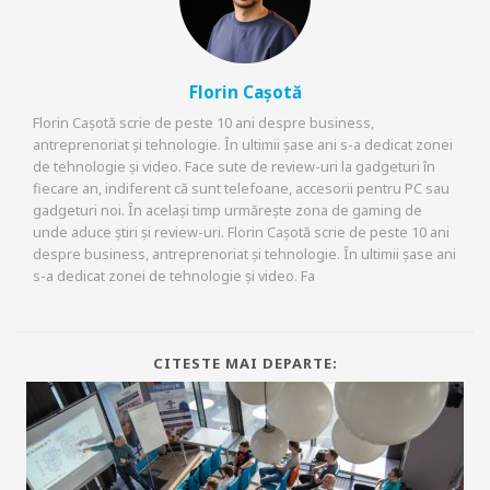
Florin Cașotă
Florin Cașotă scrie de peste 10 ani despre business,
antreprenoriat și tehnologie. În ultimii șase ani s-a dedicat zonei
de tehnologie și video. Face sute de review-uri la gadgeturi în
fiecare an, indiferent că sunt telefoane, accesorii pentru PC sau
gadgeturi noi. În același timp urmărește zona de gaming de
unde aduce știri și review-uri. Florin Cașotă scrie de peste 10 ani
despre business, antreprenoriat și tehnologie. În ultimii șase ani
s-a dedicat zonei de tehnologie și video. Fa
CITESTE MAI DEPARTE: