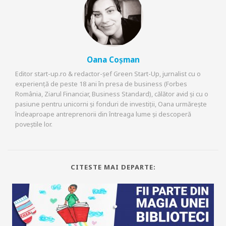
Oana Coșman
Editor start-up.ro & redactor-șef Green Start-Up, jurnalist cu o
experiență de peste 18 ani în presa de business (Forbes
România, Ziarul Financiar, Business Standard), călător avid și cu o
pasiune pentru unicorni și fonduri de investiții, Oana urmărește
îndeaproape antreprenorii din întreaga lume și descoperă
poveștile lor.
CITESTE MAI DEPARTE: