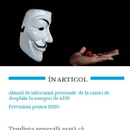
ÎN ARTICOL
Abuzul de informații personale: de la cazuri de
deepfake la scurgeri de ADN
Previziuni pentru 2020:
Tendința generală arată că