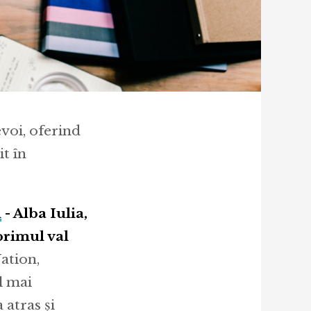
voi, oferind
it în
i
- Alba Iulia,
primul val
ation,
l mai
 atras și