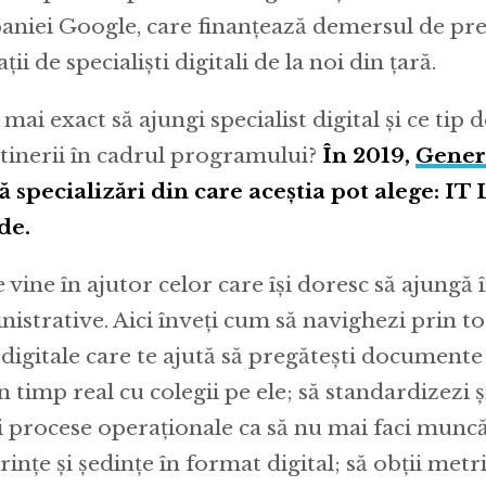
aniei Google, care finanțează demersul de pre
ii de specialiști digitali de la noi din țară.
ai exact să ajungi specialist digital și ce tip d
 tinerii în cadrul programului?
În 2019,
Gener
 specializări din care aceștia pot alege: IT L
de.
e vine în ajutor celor care își doresc să ajungă 
nistrative. Aici înveți cum să navighezi prin to
digitale care te ajută să pregătești documente
în timp real cu colegii pe ele; să standardizezi ș
 procese operaționale ca să nu mai faci munc
rințe și ședințe în format digital; să obții metri