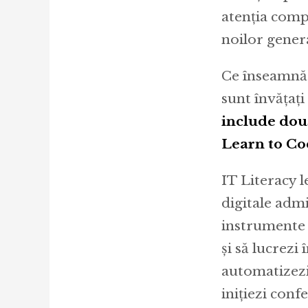
atenția comp
noilor generaț
Ce înseamnă m
sunt învățați
include două
Learn to Co
IT Literacy l
digitale admi
instrumente 
și să lucrezi 
automatizezi
inițiezi confe