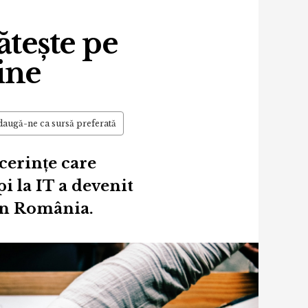
ătește pe
ine
augă-ne ca sursă preferată
cerințe care
pi la IT a devenit
din România.