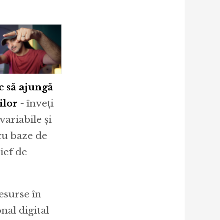
c să ajungă
ilor
- înveți
variabile și
 cu baze de
ief de
esurse în
nal digital