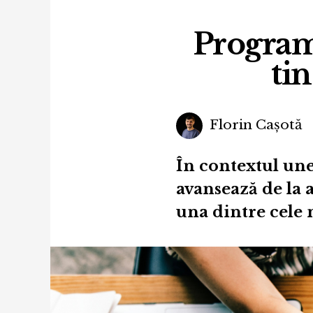
Programu
ti
Florin Cașotă
În contextul une
avansează de la a
una dintre cele 