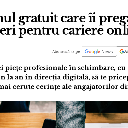
l gratuit care îi preg
neri pentru cariere onl
Ad
Abonează-te pe
i piețe profesionale în schimbare, cu 
n la an în direcția digitală, să te price
mai cerute cerințe ale angajatorilor 