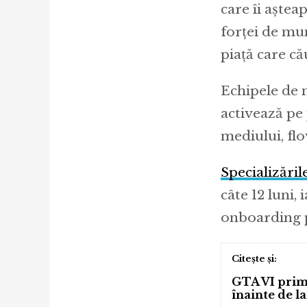
care îi aște
forței de mun
piață care că
Echipele de m
activează pe 
mediului, flo
Specializăril
câte 12 luni,
onboarding p
GTA VI prime
înainte de l