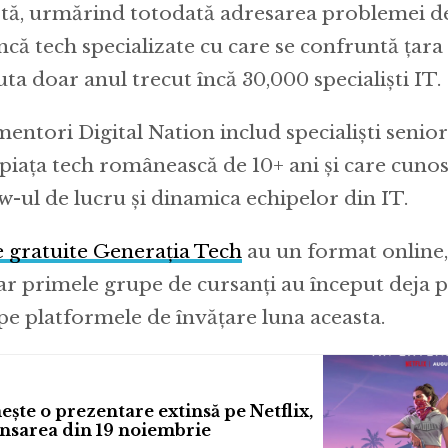
aptă, urmărind totodată adresarea problemei de
că tech specializate cu care se confruntă țara
uta doar anul trecut încă 30,000 specialiști IT.
entori Digital Nation includ specialiști senior
piața tech românească de 10+ ani și care cunos
w-ul de lucru și dinamica echipelor din IT.
e gratuite Generația Tech
au un format online
 iar primele grupe de cursanți au început deja 
e platformele de învățare luna aceasta.
ște o prezentare extinsă pe Netflix,
ansarea din 19 noiembrie