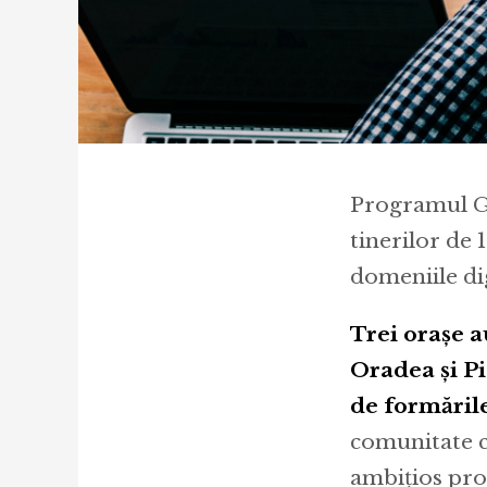
Programul Ge
tinerilor de 
domeniile dig
Trei orașe a
Oradea și Pi
de formările
comunitate c
ambițios proi