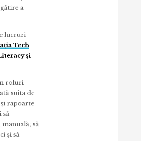
gătire a
e lucruri
ația Tech
iteracy și
în roluri
ată suita de
 și rapoarte
i să
ă manuală; să
ci și să