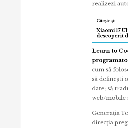
realizezi au
Xiaomi 17 Ult
descoperit de
Learn to Cod
programatori
cum să folose
să definești 
date; să trad
web/mobile 
Generația Te
direcția preg