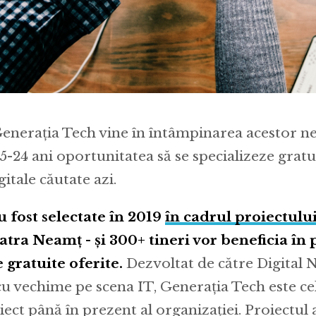
nerația Tech vine în întâmpinarea acestor ne
15-24 ani oportunitatea să se specializeze gratu
itale căutate azi.
u fost selectate în 2019
în cadrul proiectulu
atra Neamț - și 300+ tineri vor beneficia în 
 gratuite oferite.
Dezvoltat de către Digital N
u vechime pe scena IT, Generația Tech este ce
ect până în prezent al organizației. Proiectul a