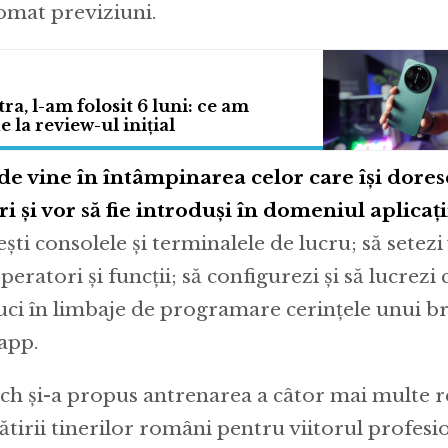
tomat previziuni.
ra, l-am folosit 6 luni: ce am
 la review-ul inițial
e vine în întâmpinarea celor care își dores
 și vor să fie introduși în domeniul aplicați
ști consolele și terminalele de lucru; să setezi 
operatori și funcții; să configurezi și să lucrezi
uci în limbaje de programare cerințele unui br
app.
ch și-a propus antrenarea a câtor mai multe r
ătirii tinerilor români pentru viitorul profesio