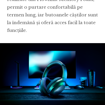
permit o purtare confortabilă pe
termen lung, iar butoanele căștilor sunt
la îndemână și oferă acces facil la toate
funcțiile.