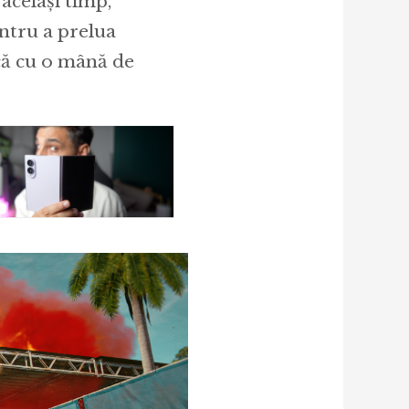
 același timp,
entru a prelua
că cu o mână de