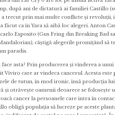
unea din Far Cry 6 are loc pe insula fictivă Yara
mp, după ani de dictatură ai familiei Castillo (s
 a trecut prin mai multe conflicte și revoluții, 
a făcut ca în Yara să aibă loc alegeri. Anton Cas
carlo Esposito (Gus Fring din Breaking Bad 
Mandalorian), câștigă alegerile promițând să 
-un paradis.
face asta? Prin producerea și vinderea a unu
t Viviro care ar vindeca cancerul. Acesta este
zele de tutun, în mod ironic, însă producția lui
că și otrăvește oamenii deoarece se folosește u
oacă cancer la persoanele care intra în contac
illo obligă populația să lucreze pe aceste plant