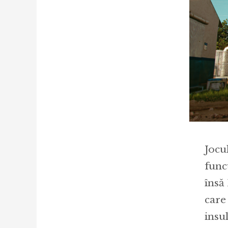
Jocu
funcț
însă
care
insu