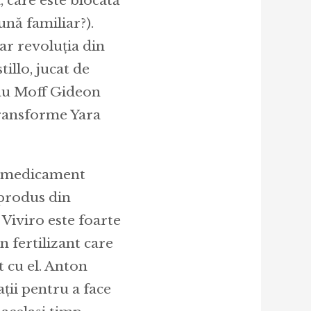
, care este blocată
ună familiar?).
iar revoluția din
tillo, jucat de
sau Moff Gideon
transforme Yara
i medicament
 produs din
 Viviro este foarte
n fertilizant care
t cu el. Anton
ații pentru a face