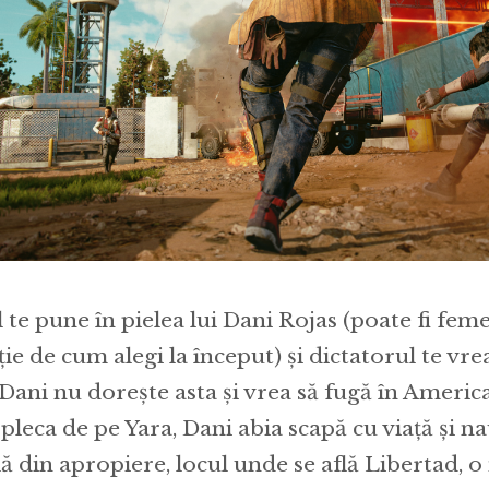
l te pune în pielea lui Dani Rojas (poate fi fem
ie de cum alegi la început) și dictatorul te vre
 Dani nu dorește asta și vrea să fugă în America
 pleca de pe Yara, Dani abia scapă cu viață și n
lă din apropiere, locul unde se află Libertad, 