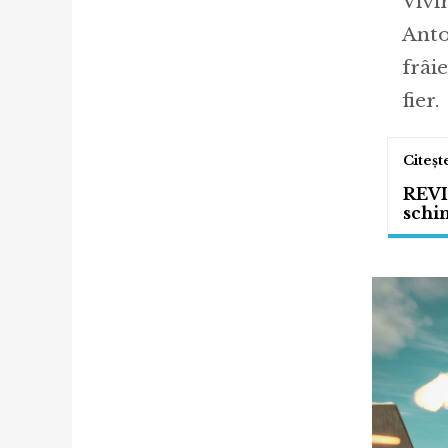
Vivir
Anto
frâi
fier.
REVI
schi