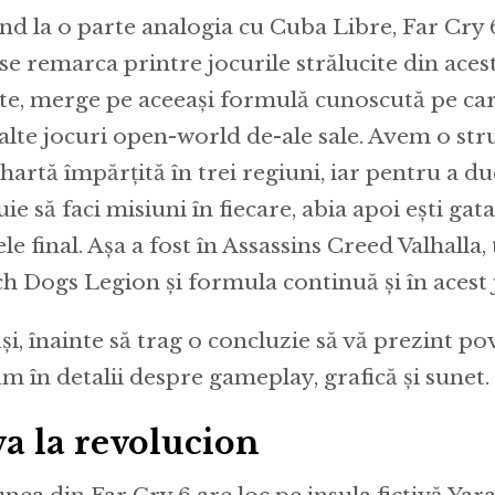
nd la o parte analogia cu Cuba Libre, Far Cry 
se remarca printre jocurile strălucite din acest
te, merge pe aceeași formulă cunoscută pe car
n alte jocuri open-world de-ale sale. Avem o st
 hartă împărțită în trei regiuni, iar pentru a du
ie să faci misiuni în fiecare, abia apoi ești gata
e final. Așa a fost în Assassins Creed Valhalla,
h Dogs Legion și formula continuă și în acest 
și, înainte să trag o concluzie să vă prezint pov
ăm în detalii despre gameplay, grafică și sunet.
va la revolucion