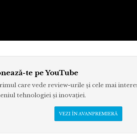
nează-te pe YouTube
primul care vede review-urile și cele mai inter
niul tehnologiei și inovației.
VEZI ÎN AVANPREMIERĂ