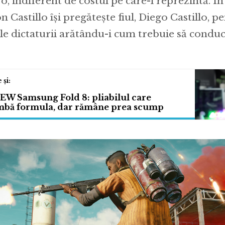
o, indiferent de costul pe care-l reprezintă. În
n Castillo își pregătește fiul, Diego Castillo, p
ele dictaturii arătându-i cum trebuie să condu
EW Samsung Fold 8: pliabilul care
mbă formula, dar rămâne prea scump