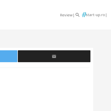
start-up.ro
Review