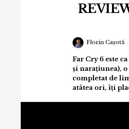
REVIEW 
Florin Cașotă
Far Cry 6 este ca
și narațiunea), o
completat de lim
atâtea ori, îți pl