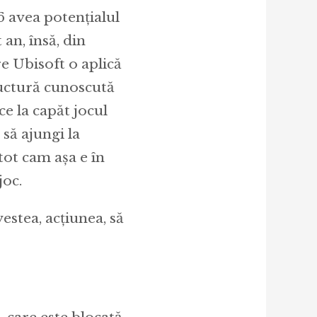
6 avea potențialul
 an, însă, din
e Ubisoft o aplică
ructură cunoscută
ce la capăt jocul
 să ajungi la
 tot cam așa e în
joc.
estea, acțiunea, să