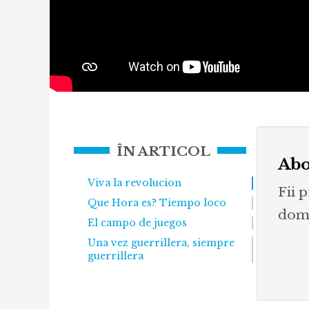
ÎN ARTICOL
Abo
Viva la revolucion
Fii 
Que Hora es? Tiempo loco
dome
El campo de juegos
Una vez guerrillera, siempre
guerrillera