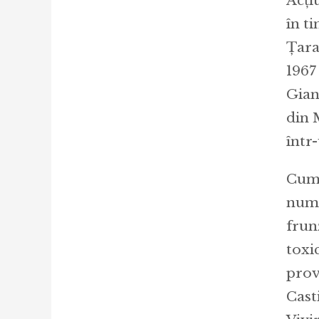
Acți
în ti
Țara
1967 
Gian
din 
într
Cum 
numi
frun
toxi
prov
Cast