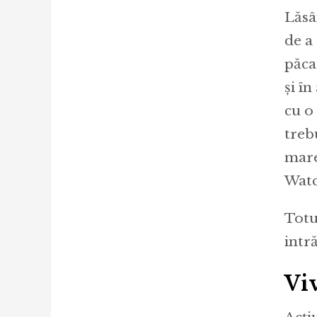
Lăsâ
de a 
păca
și î
cu o
trebu
marel
Watc
Totu
intr
Vi