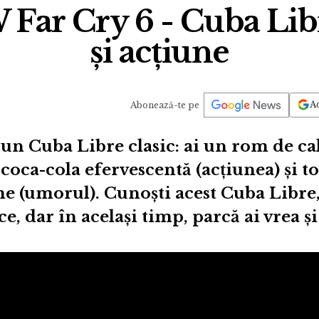
Far Cry 6 - Cuba Lib
și acțiune
Ad
Abonează-te pe
 un Cuba Libre clasic: ai un rom de cal
 coca-cola efervescentă (acțiunea) și to
e (umorul). Cunoști acest Cuba Libre,
ace, dar în același timp, parcă ai vrea ș