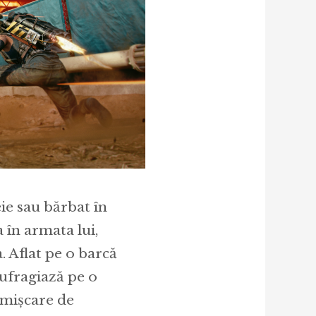
eie sau bărbat în
a în armata lui,
. Aflat pe o barcă
aufragiază pe o
o mișcare de