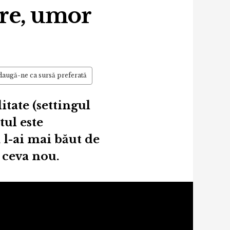
re, umor
augă-ne ca sursă preferată
itate (settingul
tul este
 l-ai mai băut de
i ceva nou.