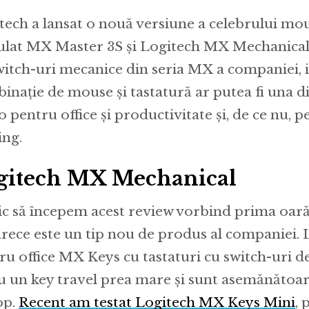
tech a lansat o nouă versiune a celebrului m
tulat MX Master 3S și Logitech MX Mechanical
witch-uri mecanice din seria MX a companiei, i
inație de mouse și tastatură ar putea fi una d
o pentru office și productivitate și, de ce nu, 
ng.
gitech MX Mechanical
ic să începem acest review vorbind prima oară
rece este un tip nou de produs al companiei. L
ru office MX Keys cu tastaturi cu switch-uri de 
u un key travel prea mare și sunt asemănătoar
op.
Recent am testat Logitech MX Keys Mini
, 