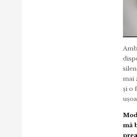
Ambe
disp
sile
mai 
și o
ușoa
Mode
mă b
prea