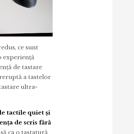
redus, ce sunt
 o experiență
iență de tastare
reruptă a tastelor
tastare ultra-
e tactile quiet și
nța de scris fără
asă ca o tastatură