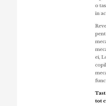
o ta
în ac
Reve
pent
meca
meca
ei, 
copi
meca
func
Tast
tot 