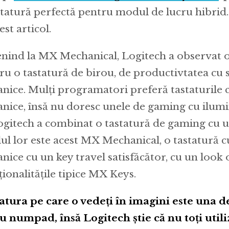
statură perfectă pentru modul de lucru hibrid.
est articol.
nind la MX Mechanical, Logitech a observat o 
ru o tastatură de birou, de productivtatea cu 
nice. Mulți programatori preferă tastaturile 
nice, însă nu doresc unele de gaming cu ilum
Logitech a combinat o tastatură de gaming cu u
lul lor este acest MX Mechanical, o tastatură c
nice cu un key travel satisfăcător, cu un look o
ționalitățile tipice MX Keys.
atura pe care o vedeți în imagini este una de
cu numpad, însă Logitech știe că nu toți utili