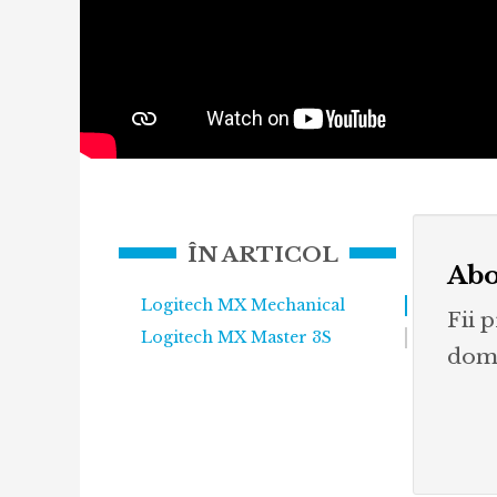
ÎN ARTICOL
Abo
Logitech MX Mechanical
Fii 
Logitech MX Master 3S
dome