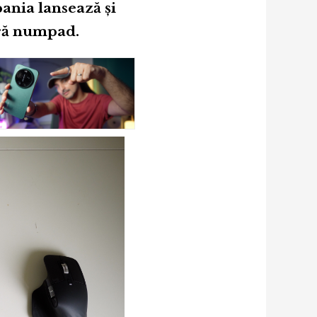
pania lansează și
ără numpad.