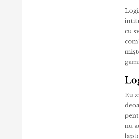
Logi
inti
cu s
comb
mișt
gami
Lo
Eu z
deoa
pent
nu a
lapt