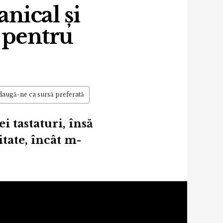
ical și
 pentru
augă-ne ca sursă preferată
i tastaturi, însă
tate, încât m-