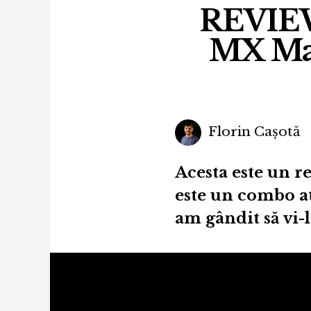
REVIEW
MX Mas
Florin Cașotă
Acesta este un re
este un combo at
am gândit să vi-l