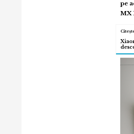
pe a
MX M
Xiaom
desco