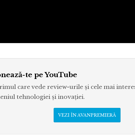
nează-te pe YouTube
primul care vede review-urile și cele mai inter
niul tehnologiei și inovației.
VEZI ÎN AVANPREMIERĂ