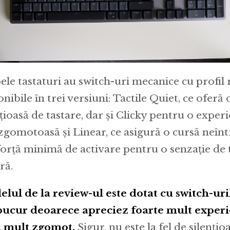
le tastaturi au switch-uri mecanice cu profil 
onibile în trei versiuni: Tactile Quiet, ce oferă
nțioasă de tastare, dar și Clicky pentru o exper
zgomotoasă și Linear, ce asigură o cursă neînt
 forță minimă de activare pentru o senzație de 
ră.
lul de la review-ul este dotat cu switch-uril
ucur deoarece apreciez foarte mult experie
 mult zgomot.
Sigur, nu este la fel de silențio