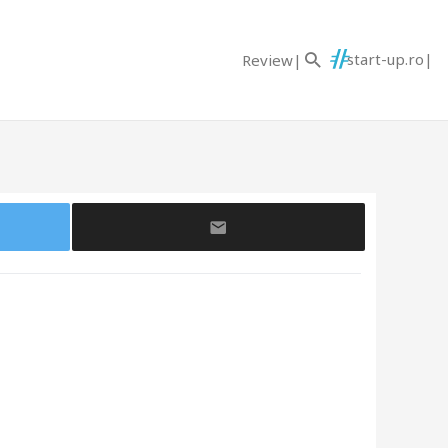
start-up.ro
Review