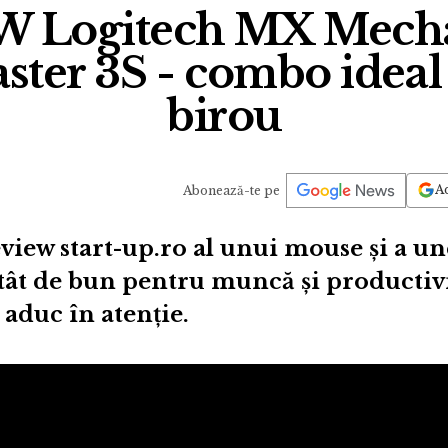
 Logitech MX Mechan
ter 3S - combo ideal
birou
Ad
Abonează-te pe
view start-up.ro al unui mouse și a une
ât de bun pentru muncă și productivi
 aduc în atenție.