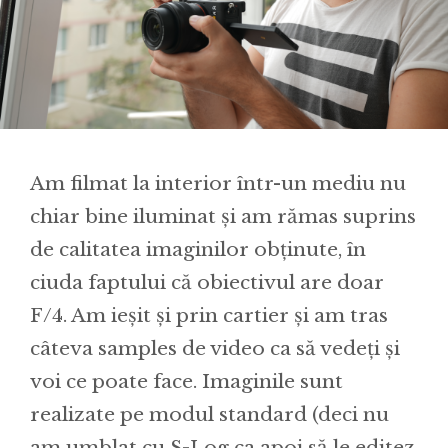
Am filmat la interior într-un mediu nu
chiar bine iluminat și am rămas suprins
de calitatea imaginilor obținute, în
ciuda faptului că obiectivul are doar
F/4. Am ieșit și prin cartier și am tras
câteva samples de video ca să vedeți și
voi ce poate face. Imaginile sunt
realizate pe modul standard (deci nu
am umblat cu S-Log ca apoi să le editez