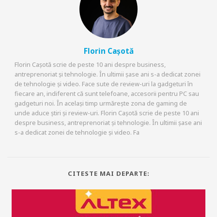
Florin Cașotă
Florin Cașotă scrie de peste 10 ani despre business,
antreprenoriat și tehnologie. În ultimii șase ani s-a dedicat zonei
de tehnologie și video. Face sute de review-uri la gadgeturi în
fiecare an, indiferent că sunt telefoane, accesorii pentru PC sau
gadgeturi noi. În același timp urmărește zona de gaming de
unde aduce știri și review-uri. Florin Cașotă scrie de peste 10 ani
despre business, antreprenoriat și tehnologie. În ultimii șase ani
s-a dedicat zonei de tehnologie și video. Fa
CITESTE MAI DEPARTE: