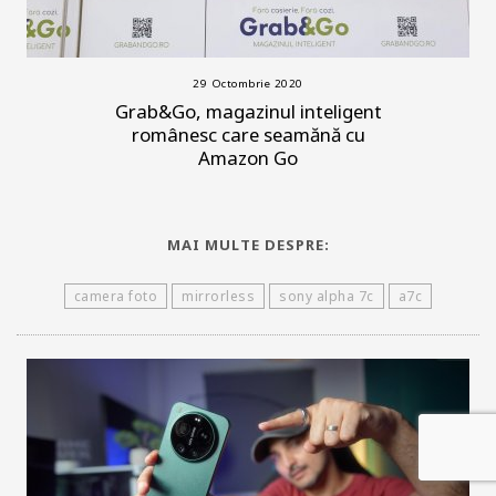
29 Octombrie 2020
Grab&Go, magazinul inteligent
românesc care seamănă cu
Amazon Go
MAI MULTE DESPRE:
camera foto
mirrorless
sony alpha 7c
a7c