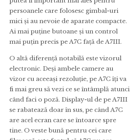
putea fi important mai ales pentru
persoanele care folosesc gimbal-uri
mici și au nevoie de aparate compacte.
Ai mai puține butoane și un control
mai puțin precis pe A7C față de A7III.
O altă diferență notabilă este vizorul
electronic. Deși ambele camere au
vizor cu aceeași rezoluție, pe A7C îți va
fi mai greu să vezi ce se întâmplă atunci
când faci o poză. Display-ul de pe A7III
se rabatează doar în sus, pe când A7C
are acel ecran care se întoarce spre
tine. O veste bună pentru cei care