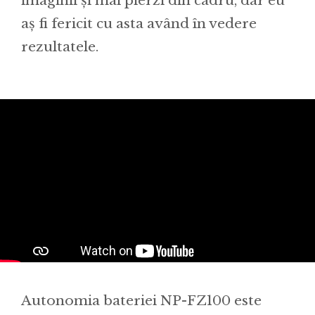
imaginii și mai pierzi din cadru, dar eu
aș fi fericit cu asta având în vedere
rezultatele.
Autonomia bateriei NP-FZ100 este