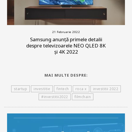
21 Februarie 2022
Samsung anunță primele detalii
despre televizoarele NEO QLED 8K
și 4K 2022
MAI MULTE DESPRE:
startup
investitie
fintech
roca x
investitii 2022
#investitii2022
filmchain