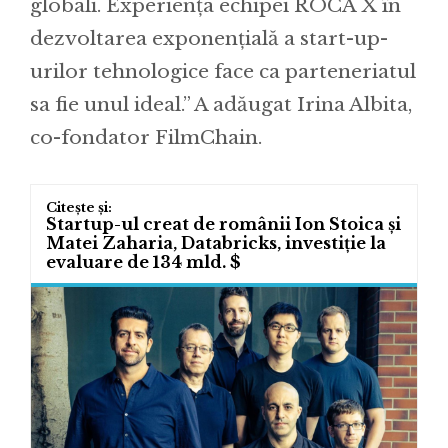
globali. Experiența echipei ROCA X în
dezvoltarea exponențială a start-up-
urilor tehnologice face ca parteneriatul
sa fie unul ideal.” A adăugat Irina Albita,
co-fondator FilmChain.
Startup-ul creat de românii Ion Stoica și
Matei Zaharia, Databricks, investiție la
evaluare de 134 mld. $