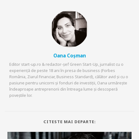
Oana Coșman
Editor start-up.ro & redactor-șef Green Start-Up, jurnalist cu o
experiență de peste 18 ani în presa de business (Forbes
România, Ziarul Financiar, Business Standard), călător avid și cu o
pasiune pentru unicorni și fonduri de investiții, Oana urmărește
îndeaproape antreprenorii din întreaga lume și descoperă
poveștile lor.
CITESTE MAI DEPARTE: