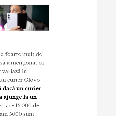
id foarte mult de
însă a menționat că
t variază în
 un curier Glovo
 dacă un curier
ta ajunge la un
vo are 13.000 de
ă cam 5000 sunt