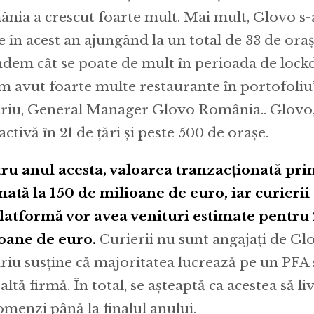
nia a crescut foarte mult. Mai mult, Glovo s-a
e în acest an ajungând la un total de 33 de ora
ndem cât se poate de mult în perioada de lock
m avut foarte multe restaurante în portofoliu”
riu, General Manager Glovo România.. Glovo, a
activă în 21 de țări și peste 500 de orașe.
ru anul acesta, valoarea tranzacționată pri
mată la 150 de milioane de euro, iar curierii
latformă vor avea venituri estimate pentru
oane de euro.
Curierii nu sunt angajați de Glo
riu susține că majoritatea lucrează pe un PFA 
altă firmă. În total, se așteaptă ca acestea să l
omenzi până la finalul anului.