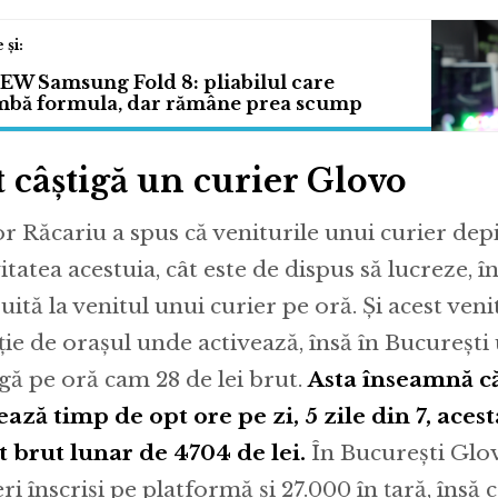
EW Samsung Fold 8: pliabilul care
mbă formula, dar rămâne prea scump
 câștigă un curier Glovo
or Răcariu a spus că veniturile unui curier dep
vitatea acestuia, cât este de dispus să lucreze, 
 uită la venitul unui curier pe oră. Și acest veni
ție de orașul unde activează, însă în București
igă pe oră cam 28 de lei brut.
Asta înseamnă că
ează timp de opt ore pe zi, 5 zile din 7, aces
t brut lunar de 4704 de lei.
În București Glo
eri înscriși pe platformă și 27.000 în țară, îns