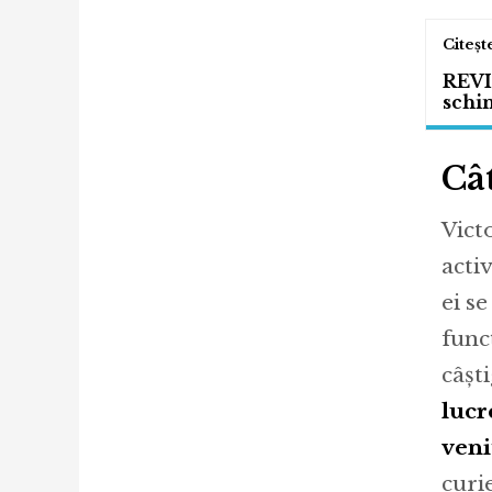
REVI
schi
Cât
Vict
acti
ei se
func
câșt
lucr
veni
curi