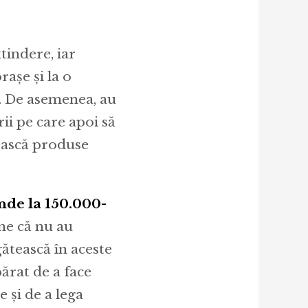
tindere, iar
așe și la o
. De asemenea, au
ii pe care apoi să
tească produse
nde la 150.000-
e că nu au
gătească în aceste
părat de a face
e și de a lega