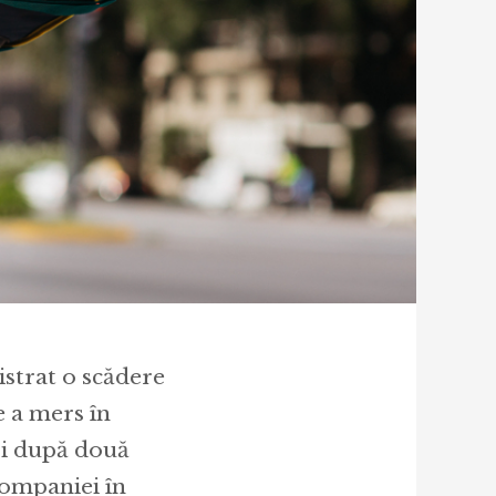
strat o scădere
e a mers în
oi după două
companiei în