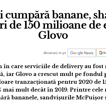
 cumpără banane, sh
ri de 150 milioane de 
Glovo
Ad
Abonează-te pe
n în care serviciile de delivery au fos
ă, iar Glovo a crescut mult pe fondu
loare tranzacționată pentru 2020 de 
% mai mult decât în 2019. Printre cel
ără bananele, sandvișurile McPuișor