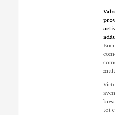
Valo
prov
acti
adău
Bucu
come
come
mult
Vict
avem
brea
tot 