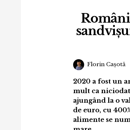
Românii
sandvișu
Florin Cașotă
2020 a fost un a
mult ca niciodat
ajungând la o va
de euro, cu 400
alimente se num
mare.