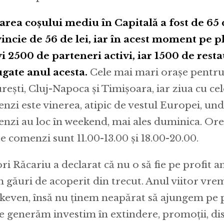
area coșului mediu în Capitală a fost de 65 de
incie de 56 de lei, iar în acest moment pe 
vi 2500 de parteneri activi, iar 1500 de rest
gate anul acesta.
Cele mai mari orașe pentru
rești, Cluj-Napoca și Timișoara, iar ziua cu ce
nzi este vinerea, atipic de vestul Europei, un
nzi au loc în weekend, mai ales duminica. Ore
e comenzi sunt 11.00-13.00 și 18.00-20.00.
ori Răcariu a declarat că nu o să fie pe profit a
 găuri de acoperit din trecut. Anul viitor vr
keven, însă nu ținem neapărat să ajungem pe 
ce generăm investim în extindere, promoții, di