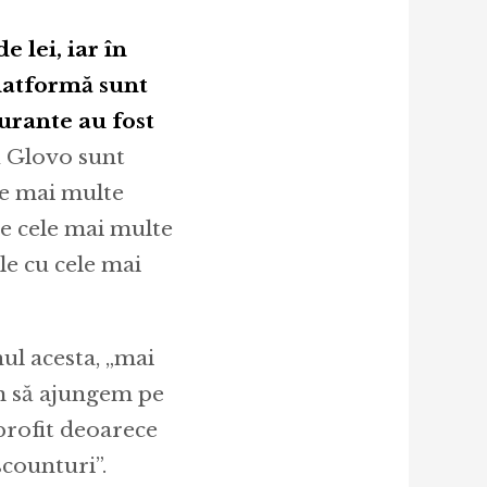
 lei, iar în
platformă sunt
aurante au fost
 Glovo sunt
le mai multe
de cele mai multe
le cu cele mai
nul acesta, „mai
em să ajungem pe
profit deoarece
scounturi”.