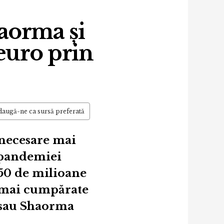
aorma și
euro prin
augă-ne ca sursă preferată
t necesare mai
l pandemiei
150 de milioane
e mai cumpărate
 sau Shaorma