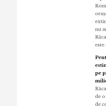
Româ
oraș
exti
nu a
Răca
este 
Pent
esti
pe p
mili
Răca
de o 
de c