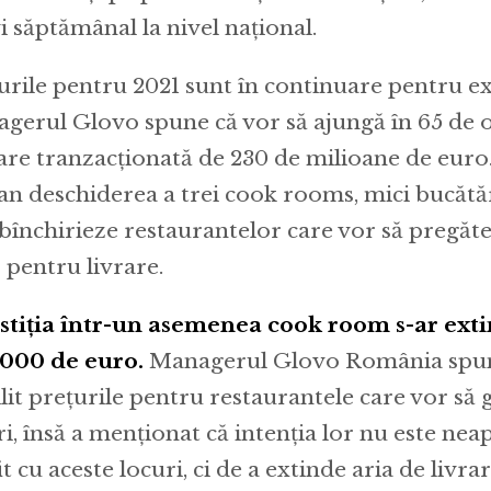
vi săptămânal la nivel național.
urile pentru 2021 sunt în continuare pentru ex
gerul Glovo spune că vor să ajungă în 65 de or
are tranzacționată de 230 de milioane de euro
lan deschiderea a trei cook rooms, mici bucătăr
ubînchirieze restaurantelor care vor să pregă
 pentru livrare.
stiția într-un asemenea cook room s-ar exti
000 de euro.
Managerul Glovo România spun
ilit prețurile pentru restaurantele care vor să 
ri, însă a menționat că intenția lor nu este nea
t cu aceste locuri, ci de a extinde aria de livrar