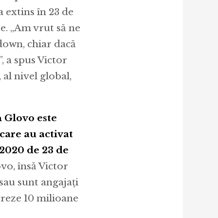
 extins în 23 de
șe. „Am vrut să ne
down, chiar dacă
, a spus Victor
l nivel global,
n Glovo este
 care au activat
 2020 de 23 de
vo, însă Victor
sau sunt angajați
ivreze 10 milioane