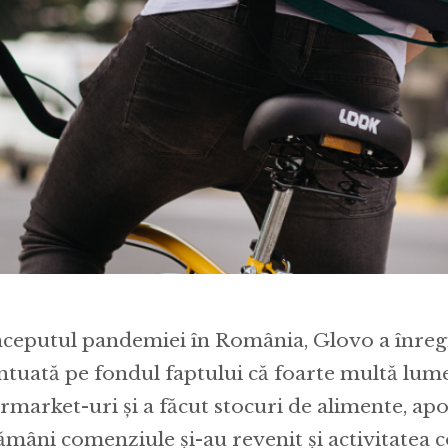
nceputul pandemiei în România, Glovo a înregi
ntuată pe fondul faptului că foarte multă lum
rmarket-uri și a făcut stocuri de alimente, ap
ămâni comenziule și-au revenit și activitatea 