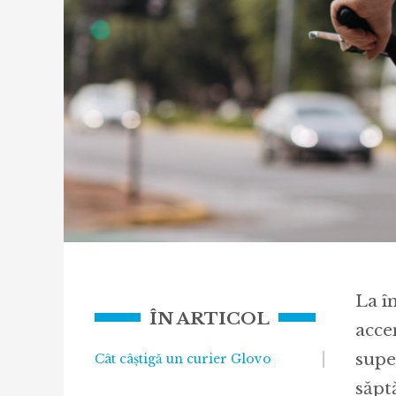
La î
ÎN ARTICOL
acce
supe
Cât câștigă un curier Glovo
săpt