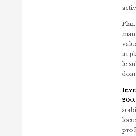
acti
Plan
mana
valo
în p
le s
doar
Inve
200.
stab
locu
profi