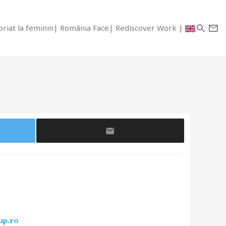
riat la feminin
România Face
Rediscover Work
-up.ro