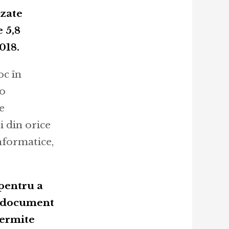
izate
e 5,8
018.
oc în
 o
e
i din orice
nformatice,
 pentru a
au document
permite