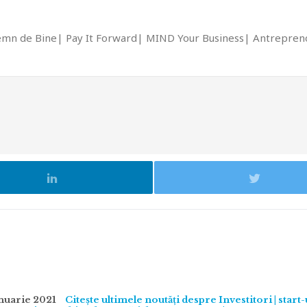
emn de Bine
Pay It Forward
MIND Your Business
Antrepreno
anuarie 2021
Citește ultimele noutăți despre Investitori | start