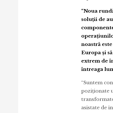
“Noua rundă 
soluţii de 
componentelo
operaţiunilo
noastră este
Europa și să
extrem de în
întreaga lu
“Suntem conc
poziționate 
transformatoa
asistate de i