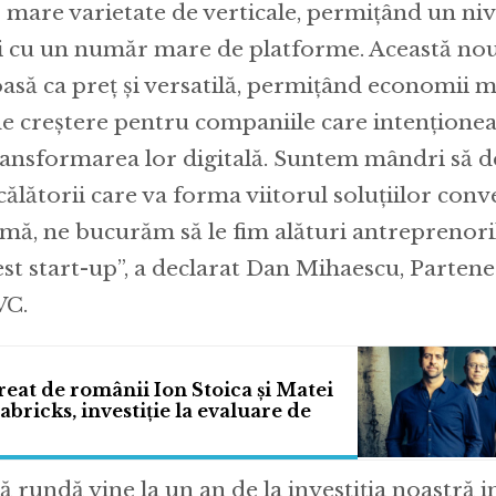
 mare varietate de verticale, permițând un niv
i cu un număr mare de platforme. Această no
asă ca preț și versatilă, permițând economii m
de creștere pentru companiile care intenționea
ransformarea lor digitală. Suntem mândri să 
călătorii care va forma viitorul soluțiilor conv
amă, ne bucurăm să le fim alături antreprenori
est start-up”, a declarat Dan Mihaescu, Parten
VC.
reat de românii Ion Stoica și Matei
abricks, investiție la evaluare de
 rundă vine la un an de la investiția noastră in