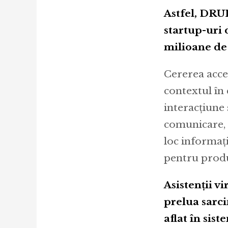
Astfel, DRUI
startup-uri 
milioane de 
Cererea accel
contextul în
interacţiune 
comunicare, d
loc informaţ
pentru produ
Asistenții v
prelua sarci
aflat în si