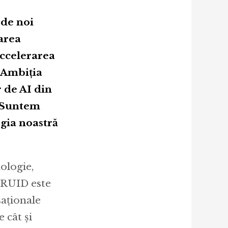
 de noi
area
accelerarea
. Ambiția
 de AI din
. Suntem
gia noastră
ologie,
DRUID este
saționale
 cât și