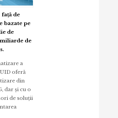
 faţă de
le bazate pe
die de
 miliarde de
s.
matizare a
RUID oferă
tizare din
, dar şi cu o
ori de soluţii
entarea