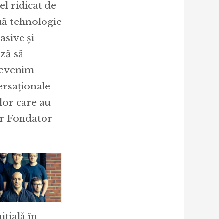
el ridicat de
uă tehnologie
asive și
ză să
devenim
ersaționale
lor care au
er Fondator
ițială în