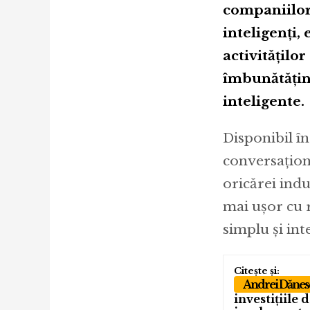
companiilor 
inteligenți,
activităţilo
îmbunătățind
inteligente.
Disponibil î
conversaţiona
oricărei indu
mai uşor cu 
simplu şi int
Andrei Dănes
investițiile 