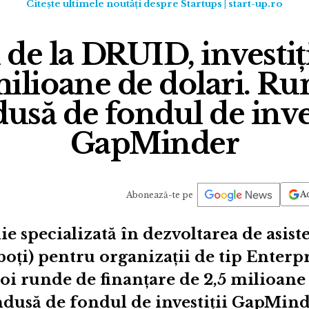
Citește ultimele noutăți despre Startups | start-up.ro
de la DRUID, investiți
milioane de dolari. Ru
usă de fondul de inves
GapMinder
Ad
Abonează-te pe
specializată în dezvoltarea de asisten
tboţi) pentru organizaţii de tip Enterp
oi runde de finanțare de 2,5 milioane 
ndusă de fondul de investiții GapMin