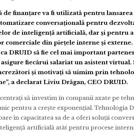
de finanţare va fi utilizată pentru lansarea
automatizare conversaţională pentru dezvolt
r de inteligenţă artificială, dar şi pentru 
r comerciale din pieţele interne și externe
 ca DRUID să fie cel mai important partener
 asigure fiecărui salariat un asistent virtual
crezători şi motivaţi să uimim prin tehnolo
me”, a declarat Liviu Drăgan, CEO DRUID.
entrați să investim în companii axate pe tehn
unic pentru a crește exponențial. Tehnologia 
re în capacitatea sa de a oferi soluții conver
nteligență artificială atât pentru procese interne