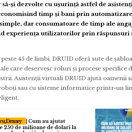
să-şi dezvolte cu ușurință astfel de asistenți
 economisind timp și bani prin automatizar
r simple, dar consumatoare de timp ale angaja
 experiența utilizatorilor prin răspunsuri 
n peste 45 de limbi, DRUID oferă sute de șablo
le care deservesc roluri și procese specifice 
strii. Asistenţii virtuali DRUID ajută oamenii
roboți sau cu sisteme informatice printr-un li
eligent.
cu, Dexory
| Cum au ajutat
de 250 de milioane de dolari la