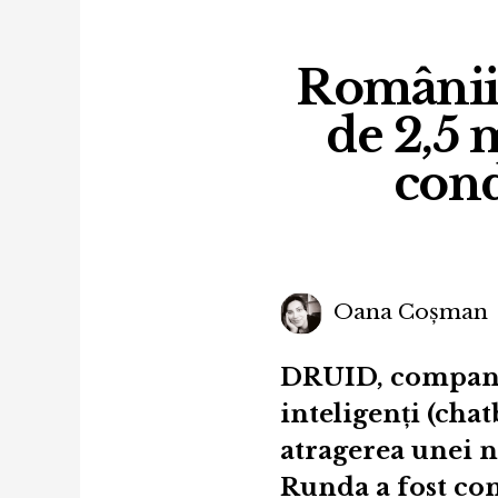
Românii 
de 2,5 
cond
Oana Coșman
DRUID, companie 
inteligenţi (cha
atragerea unei n
Runda a fost co