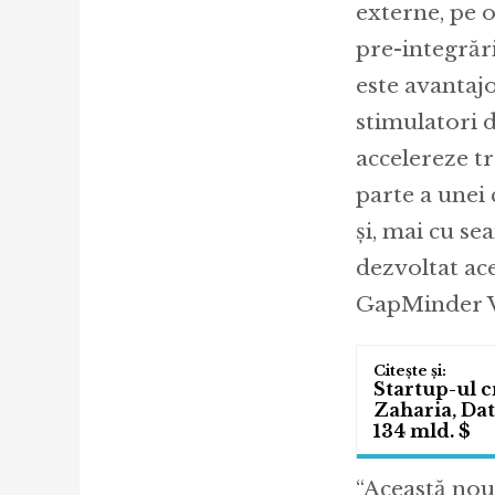
externe, pe o
pre-integrăr
este avantajo
stimulatori 
accelereze t
parte a unei 
și, mai cu se
dezvoltat ac
GapMinder 
Startup-ul c
Zaharia, Dat
134 mld. $
“Această nouă