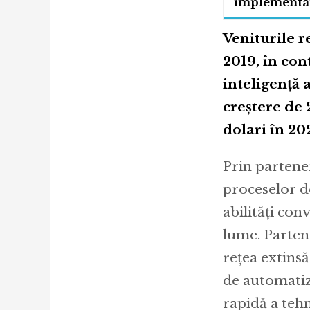
implementar
Veniturile 
2019, în con
inteligenţă 
creştere de 
dolari în 2
Prin partener
proceselor d
abilităţi co
lume. Parten
reţea extinsă
de automatiz
rapidă a teh