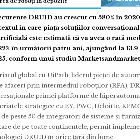
ea de roboți în depozite
recurente DRUID au crescut cu 580% în 2020
textul în care piaţa soluţiilor conversaţiona
artificială este estimată că va avea o rată me
22% în următorii patru ani, ajungând la 13.9
025, conform unui studiu Marketsandmarket
iatul global cu UiPath, liderul pieţei de auto
e afaceri prin intermediul roboţilor (RPA), D
nversaţionale primei platforme de hiperautoma
eriatele strategice cu EY, PWC, Deloitte, KPMG
 de peste 50 de integratori de sisteme şi furniz
are de pe toate continentele, permit implem
nologiei DRUID în orice ţară din lume.