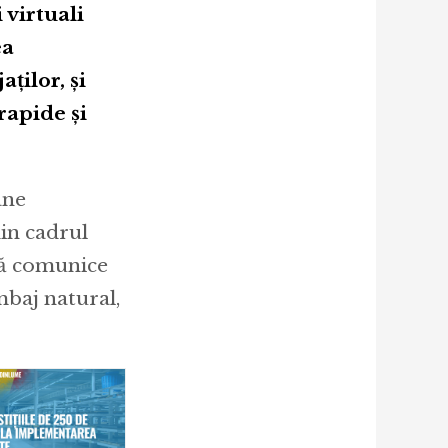
 virtuali
ea
ţilor, și
rapide şi
ane
din cadrul
 să comunice
mbaj natural,