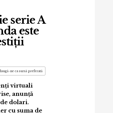
e serie A
nda este
tiții
augă-ne ca sursă preferată
ţi virtuali
rise, anunță
de dolari.
der cu suma de