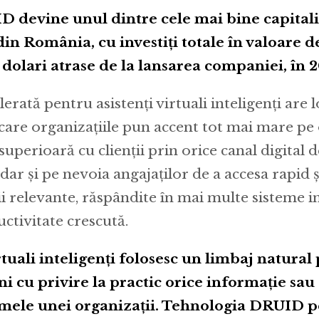
D devine unul dintre cele mai bine capital
din România, cu investiți totale în valoare d
dolari atrase de la lansarea companiei, în 2
erată pentru asistenţi virtuali inteligenţi are l
 care organizaţiile pun accent tot mai mare pe
superioară cu clienţii prin orice canal digital d
ar şi pe nevoia angajaţilor de a accesa rapid ş
ii relevante, răspândite în mai multe sisteme i
ctivitate crescută.
irtuali inteligenți folosesc un limbaj natural
ni cu privire la practic orice informaţie s
stemele unei organizaţii. Tehnologia DRUID 