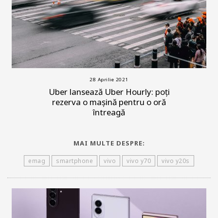
28 Aprilie 2021
Uber lansează Uber Hourly: poți
rezerva o mașină pentru o oră
întreagă
MAI MULTE DESPRE:
emag
smartphone
vivo
vivo y70
vivo y20s