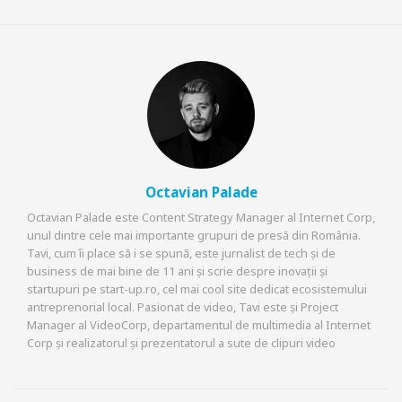
Octavian Palade
Octavian Palade este Content Strategy Manager al Internet Corp,
unul dintre cele mai importante grupuri de presă din România.
Tavi, cum îi place să i se spună, este jurnalist de tech și de
business de mai bine de 11 ani și scrie despre inovații și
startupuri pe start-up.ro, cel mai cool site dedicat ecosistemului
antreprenorial local. Pasionat de video, Tavi este și Project
Manager al VideoCorp, departamentul de multimedia al Internet
Corp și realizatorul și prezentatorul a sute de clipuri video