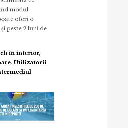
nelimitată cu
sind modul
poate oferi o
și peste 2 luni de
ch în interior,
are. Utilizatorii
intermediul