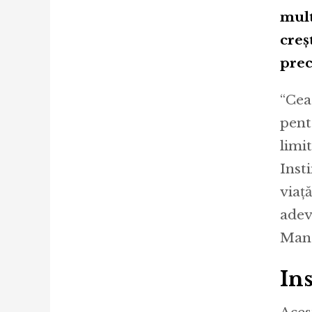
mult
creș
prec
“Cea
pent
limi
Inst
viaț
adev
Mana
Ins