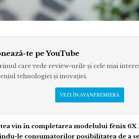
nează-te pe YouTube
primul care vede review-urile și cele mai inter
niul tehnologiei și inovației.
VEZI ÎN AVANPREMIERĂ
tea vin în completarea modelului fēnix 6X 
indu-le consumatorilor posibilitatea de a 