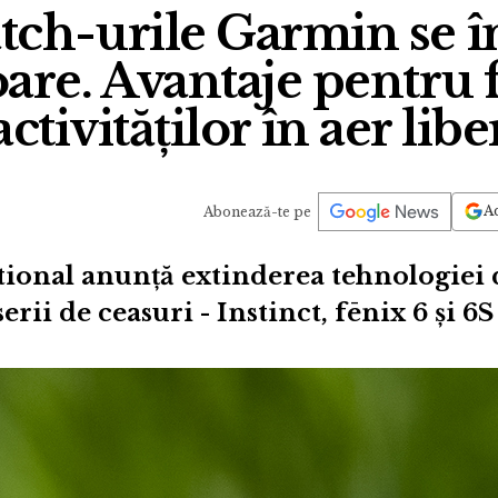
ch-urile Garmin se î
oare. Avantaje pentru 
activităților în aer libe
Ad
Abonează-te pe
ional anunță extinderea tehnologiei 
erii de ceasuri - Instinct, fēnix 6 și 6S 