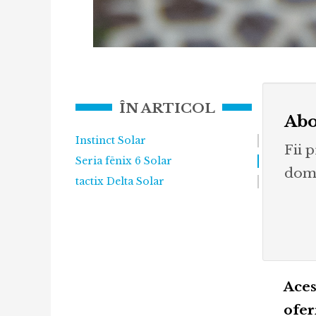
ÎN ARTICOL
Abo
Instinct Solar
Fii 
Seria fēnix 6 Solar
dome
tactix Delta Solar
Aces
ofer