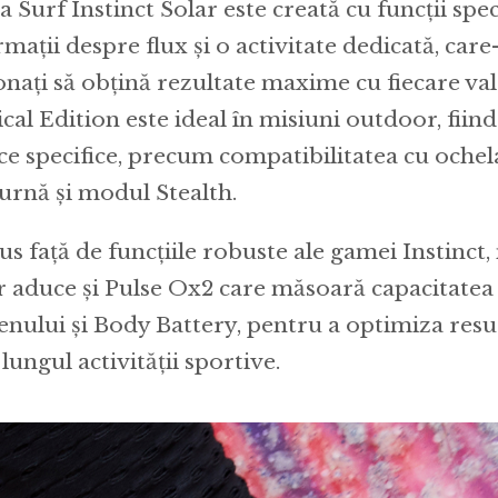
ia Surf Instinct Solar este creată cu funcții sp
mații despre flux și o activitate dedicată, care-
onați să obțină rezultate maxime cu fiecare val.
ical Edition este ideal în misiuni outdoor, fiind
ice specifice, precum compatibilitatea cu ochel
urnă și modul Stealth.
lus față de funcțiile robuste ale gamei Instinct,
r aduce și Pulse Ox2 care măsoară capacitatea
enului și Body Battery, pentru a optimiza resu
lungul activității sportive.