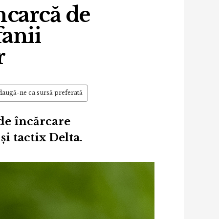
ncarcă de
fanii
r
augă-ne ca sursă preferată
de încărcare
și tactix Delta.