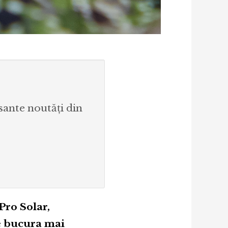
esante noutăți din
Pro Solar,
se bucura mai