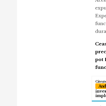
Aces
expu
Expe
func
dura
Ceas
prec
pot 
func
Andr
inves
impl