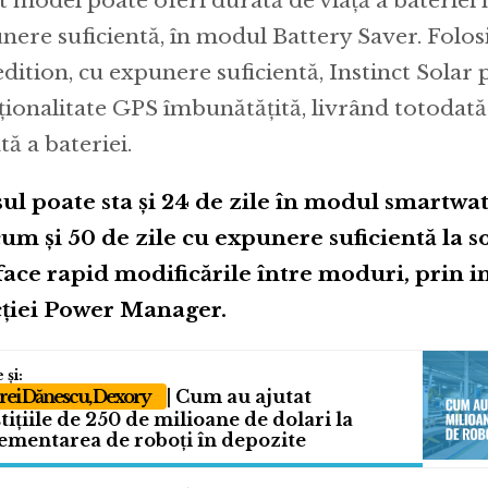
t model poate oferi durată de viață a bateriei 
nere suficientă, în modul Battery Saver. Folo
dition, cu expunere suficientă, Instinct Solar 
ționalitate GPS îmbunătățită, livrând totodată 
tă a bateriei.
ul poate sta și 24 de zile în modul smartwat
um și 50 de zile cu expunere suficientă la so
face rapid modificările între moduri, prin 
ției Power Manager.
ei Dănescu, Dexory
| Cum au ajutat
tițiile de 250 de milioane de dolari la
ementarea de roboți în depozite