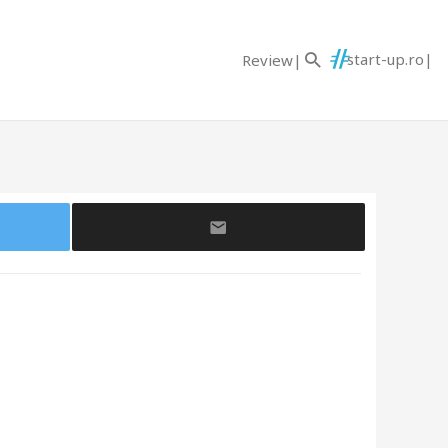
start-up.ro
Review