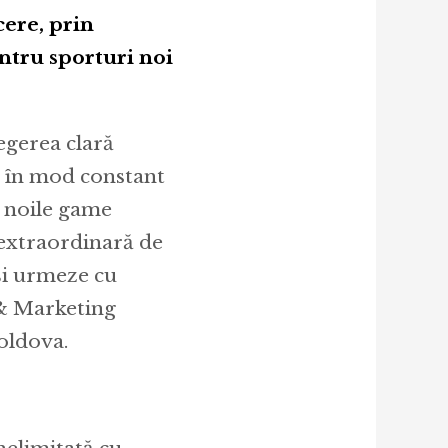
cere, prin
entru sporturi noi
egerea clară
că în mod constant
ă, noile game
ă extraordinară de
-și urmeze cu
 & Marketing
oldova.