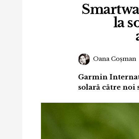
Smartwat
la s
Oana Coșman
Garmin Internat
solară către noi s