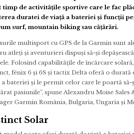
 timp de activitățile sportive care le fac plă
terea duratei de viață a bateriei și funcții p
um surf, mountain biking sau cățărări.
surile multisport cu GPS de la Garmin sunt al
ru atleți și aventurieri dispuși să-și depășeas
tele. Folosind capabilitățile de încărcare solar
inct, fēnix 6 și 6S și tactix Delta oferă o durat
ă a bateriei și le permit celor care le poartă să
ărat pasiunile”, spune Alexandru Moise Sales
ger Garmin România, Bulgaria, Ungaria și M
tinct Solar