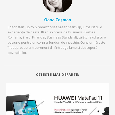
Oana Coșman
Editor start-up.ro & redactor-șef Green Start-Up, jurnalist cu o
experiență de peste 18 ani în presa de business (Forbes
România, Ziarul Financiar, Business Standard), călător avid și cu o
pasiune pentru unicorni și fonduri de investiții, Oana urmărește
îndeaproape antreprenorii din întreaga lume și descoperă
poveștile lor.
CITESTE MAI DEPARTE: