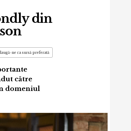
ondly din
rson
augă-ne ca sursă preferată
portante
ndut către
in domeniul