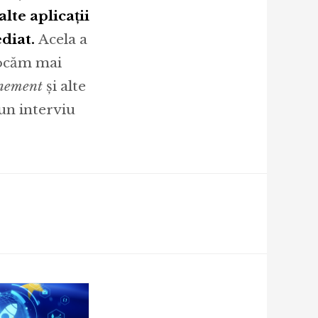
lte aplicații
ediat.
Acela a
locăm mai
inement
și alte
un interviu