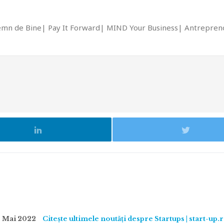
emn de Bine
Pay It Forward
MIND Your Business
Antrepreno
 Mai 2022
Citește ultimele noutăți despre Startups | start-up.