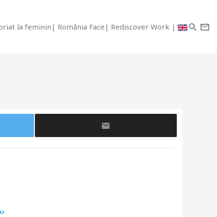
riat la feminin
România Face
Rediscover Work
ro