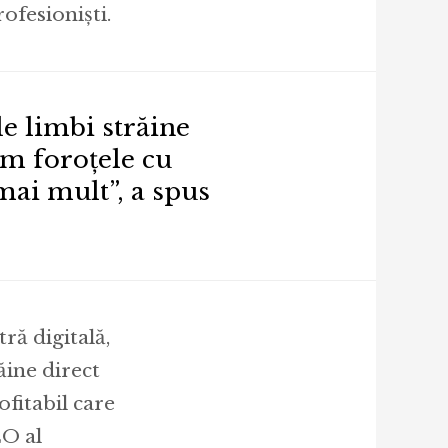
ofesioniști.
e limbi străine
im foroțele cu
mai mult”, a spus
ră digitală,
ăine direct
ofitabil care
EO al