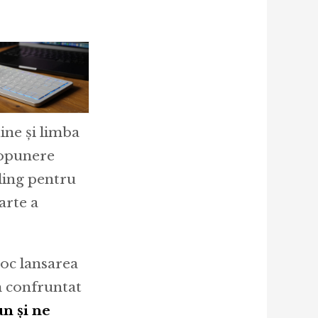
ine și limba
ropunere
lling pentru
arte a
loc lansarea
m confruntat
n și ne