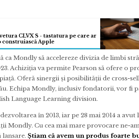
tura CLVX S - tastatura pe care ar
 o construiască Apple
 ca Mondly să accelereze divizia de limbi stră
023. Achiziția va permite Pearson să ofere o p
piață. Oferă sinergii și posibilității de cross-se
ău. Echipa Mondly, inclusiv fondatorii, vor fi p
ish Language Learning division.
ezvoltarea în 2013, iar pe 28 mai 2014 a avut 
ații Mondly. Cu cea mai mare provocare ne-a
 lansare.
Știam că avem un produs foarte bu