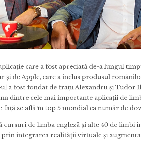
aplicație care a fost apreciată de-a lungul timp
dar și de Apple, care a inclus produsul românilo
-ul a fost fondat de frații Alexandru și Tudor I
una dintre cele mai importante aplicații de limb
față se află în top 5 mondial ca număr de do
cursuri de limba engleză și alte 40 de limbi în 
și prin integrarea realității virtuale și augmen