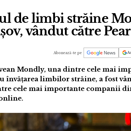
ul de limbi străine M
șov, vândut către Pea
Ad
Abonează-te pe
ovean Mondly, una dintre cele mai im
 învățarea limbilor străine, a fost vâ
ntre cele mai importante companii d
online.