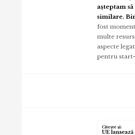
așteptam să 
similare. Bi
fost momentu
multe resurs
aspecte lega
pentru start-
UE lansează 