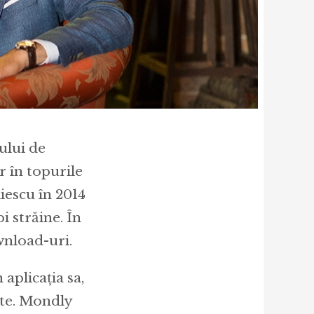
ului de
r în topurile
liescu în 2014
i străine. În
wnload-uri.
aplicația sa,
tate. Mondly