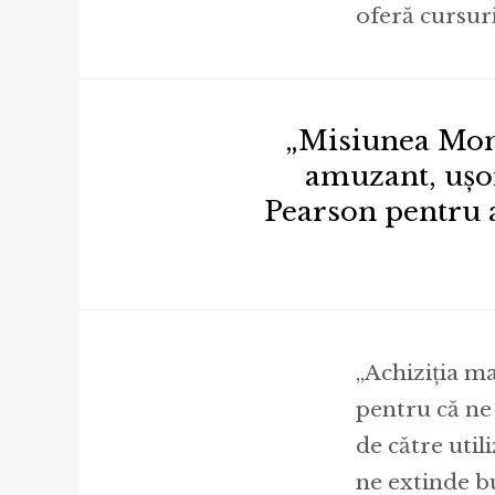
oferă cursuri
„Misiunea Mond
amuzant, ușor
Pearson pentru a
„Achiziția ma
pentru că ne 
de către util
ne extinde b