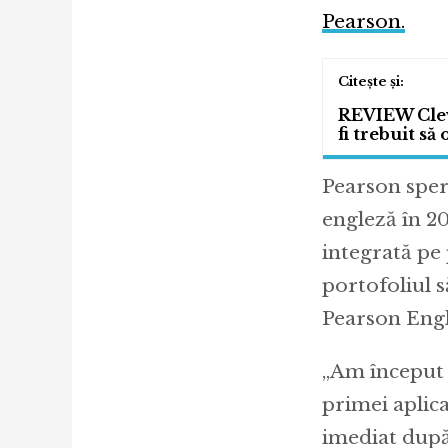
Pearson.
REVIEW Cleve
fi trebuit să
Pearson speră
engleză în 2
integrată pe 
portofoliul s
Pearson Engl
„Am început d
primei aplic
imediat după