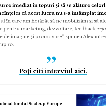
urce imediat în topuri și să se alăture celorla
neînțeles că acest lucru nu s-a întâmplat im
l în care am hotărât să ne mobilizăm și să a
e pentru marketing, dezvoltare, feedback,
ref
te de imagine și promovare”, spunea Alex într-
up.ro.
Poți citi interviul aici.
oficial fondul Scaleup Europe