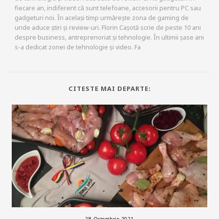
fiecare an, indiferent că sunt telefoane, accesorii pentru PC sau
gadgeturi noi. În același timp urmărește zona de gaming de
unde aduce știri și review-uri. Florin Cașotă scrie de peste 10 ani
despre business, antreprenoriat și tehnologie. În ultimii șase ani
s-a dedicat zonei de tehnologie și video. Fa
CITESTE MAI DEPARTE:
28 Octombrie 2021