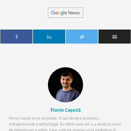
Florin Cașotă
Florin Cașotă scrie de peste 10 ani despre business,
antreprenoriat și tehnologie. În ultimii șase ani s-a dedicat zonei
de tehnologie și video. Face sute de review-uri la gadgeturi în