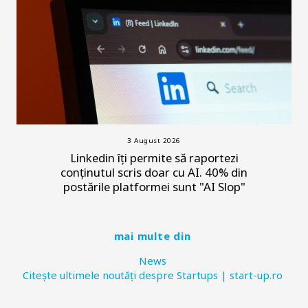
3 August 2026
Linkedin îți permite să raportezi
conținutul scris doar cu AI. 40% din
postările platformei sunt "AI Slop"
mai multe din
News
Citește ultimele noutăți despre Startups | start-up.ro