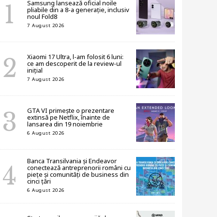
Samsung lansează oficial noile
pliabile din a 8-a generație, inclusiv
noul Fold8
7 August 2026
Xiaomi 17 Ultra, l-am folosit 6 luni:
ce am descoperit de la review-ul
inițial
7 August 2026
GTA VI primește o prezentare
extinsă pe Netflix, înainte de
lansarea din 19 noiembrie
6 August 2026
Banca Transilvania și Endeavor
conectează antreprenorii români cu
piețe și comunități de business din
cinci țări
6 August 2026