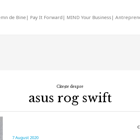
emn de Bine
Pay It Forward
MIND Your Business
Antrepreno
Citește despre
asus rog swift
C
7 August 2020