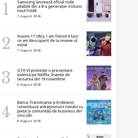
Samsung lansează oficial noile
pliabile din a 8-a generație, inclusiv
noul Fold8
7 August 2026
Xiaomi 17 Ultra, l-am folosit 6 luni:
ce am descoperit de la review-ul
inițial
7 August 2026
GTA VI primește o prezentare
extinsă pe Netflix, înainte de
lansarea din 19 noiembrie
6 August 2026
Banca Transilvania și Endeavor
conectează antreprenorii români cu
piețe și comunități de business din
cinci țări
6 August 2026