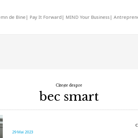
emn de Bine
Pay It Forward
MIND Your Business
Antrepreno
Citește despre
bec smart
C
29 Mai 2023