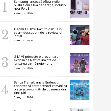
Samsung lansează oficial noile
pliabile din a 8-a generație, inclusiv
noul Fold8
7 August 2026
Xiaomi 17 Ultra, l-am folosit 6 luni:
ce am descoperit de la review-ul
inițial
7 August 2026
GTA VI primește o prezentare
extinsă pe Netflix, înainte de
lansarea din 19 noiembrie
6 August 2026
Banca Transilvania și Endeavor
conectează antreprenorii români cu
piețe și comunități de business din
cinci țări
6 August 2026