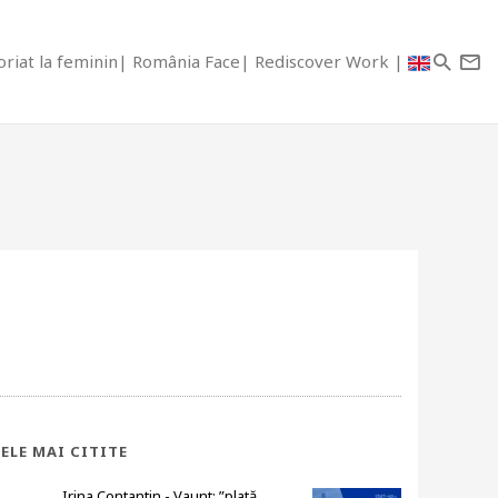
riat la feminin
România Face
Rediscover Work
ELE MAI CITITE
Irina Contantin - Vaunt: ”plată