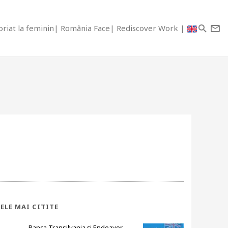
riat la feminin
România Face
Rediscover Work
ELE MAI CITITE
Banca Transilvania și Endeavor