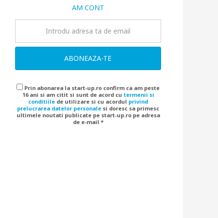
AM CONT
ABONEAZA-TE
Prin abonarea la start-up.ro confirm ca am peste
16 ani si am citit si sunt de acord cu
termenii si
conditiile
de utilizare si cu acordul
privind
prelucrarea datelor personale
si doresc sa primesc
ultimele noutati publicate pe start-up.ro pe adresa
de e-mail *