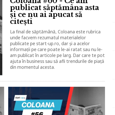
Coloana #60 - Ce am
publicat săptămâna asta
și ce nu ai apucat să
citești
La final de săptămână, Coloana este rubrica
unde facvem rezumatul materialelor
publicate pe start-up.ro, dar și a acelor
informații pe care poate le-ai ratat sau nu le-
am publicat în articole pe larg. Dar care te pot
ajuta în business sau să afli trendurile de piață
din momentul acesta.