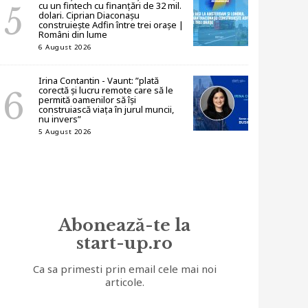
cu un fintech cu finanțări de 32 mil.
dolari. Ciprian Diaconașu
construiește Adfin între trei orașe |
Români din lume
6 August 2026
Irina Contantin - Vaunt: ”plată
corectă și lucru remote care să le
permită oamenilor să își
construiască viața în jurul muncii,
nu invers”
5 August 2026
Abonează-te la
start-up.ro
Ca sa primesti prin email cele mai noi
articole.