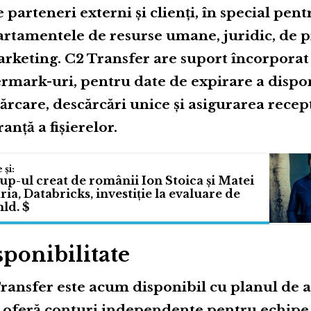
e parteneri externi și clienți, în special pent
rtamentele de resurse umane, juridic, de p
arketing. C2 Transfer are suport încorpora
rmark-uri, pentru date de expirare a disponi
ărcare, descărcări unice și asigurarea recepț
ranță a fișierelor.
up-ul creat de românii Ion Stoica și Matei
ia, Databricks, investiție la evaluare de
ld. $
sponibilitate
ransfer este acum disponibil cu planul de
 oferă conturi independente pentru echipe 