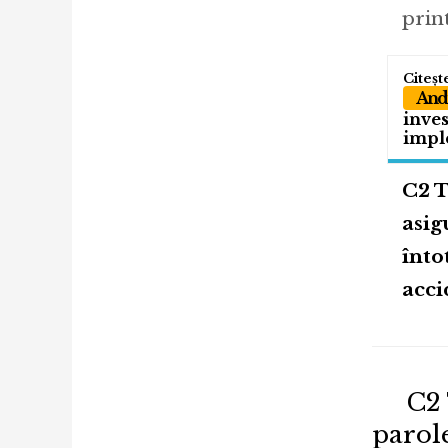
print
Andr
inves
impl
C2 T
asig
înto
acci
C2 
parol