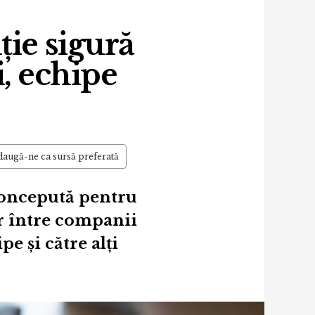
ție sigură
, echipe
augă-ne ca sursă preferată
 concepută pentru
or între companii
pe și către alți