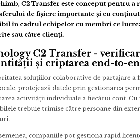
chimb, C2 Transfer este conceput pentru a
sferului de fișiere importante și cu conținut
ibil în cadrul echipelor cu membri ce lucrea
rite sau către clienți.
nology C2 Transfer - verifica
ntității și criptarea end-to-e
ritatea soluțiilor colaborative de partajare a f
locale, protejează datele prin gestionarea perm
area activității individuale a fiecărui cont. Cu 
abilele trebuie trimise către persoane din exte
uri.
semenea, companiile pot gestiona rapid licenț