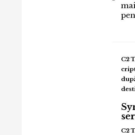
mai
pen
C2 T
crip
după
dest
Syn
ser
C2 T