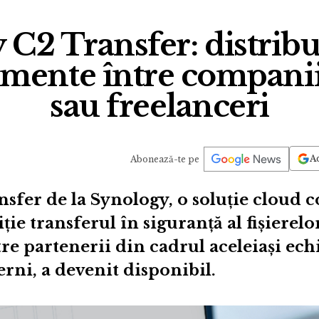
C2 Transfer: distribu
mente între companii
sau freelanceri
Ad
Abonează-te pe
nsfer de la Synology, o soluție cloud
ție transferul în siguranță al fișierel
ntre partenerii din cadrul aceleiași echi
erni, a devenit disponibil.