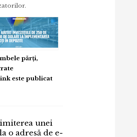
zatorilor.
mbele părți,
vrate
ink este publicat
trimiterea unei
a o adresă de e-