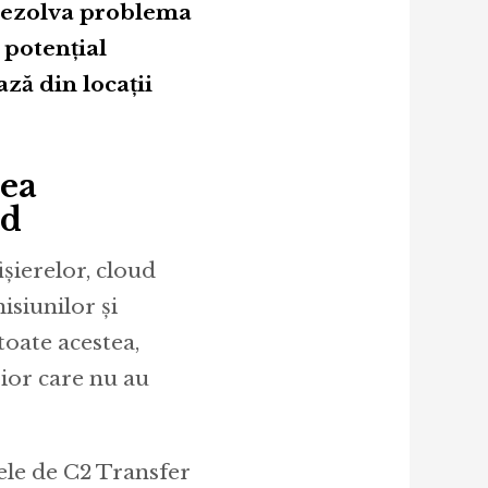
 rezolva problema
 potențial
ză din locații
rea
nd
ișierelor, cloud
isiunilor și
toate acestea,
rior care nu au
ele de C2 Transfer