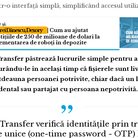
r-o interfață simplă, simplificând accesul utili
ei Dănescu, Dexory
| Cum au ajutat
tițiile de 250 de milioane de dolari la
ementarea de roboți în depozite
ransfer păstrează lucrurile simple pentru a
urându-le în același timp că fișierele sunt li
tdeauna persoanei potrivite, chiar dacă un l
dental sau partajat cu persoana nepotrivită.
Transfer verifică identitățile prin 
e unice (one-time password - OTP) l