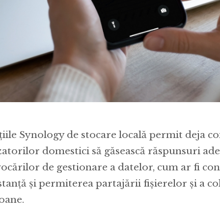
țiile Synology de stocare locală permit deja co
izatorilor domestici să găsească răspunsuri ad
ocărilor de gestionare a datelor, cum ar fi co
stanță și permiterea partajării fișierelor și a c
oane.