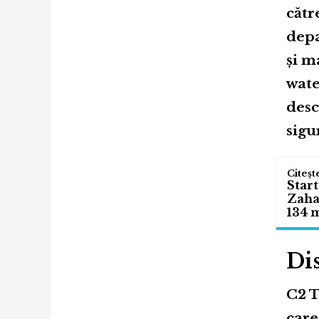
cătr
depa
și m
wate
desc
sigu
Start
Zahar
134 m
Di
C2 T
care