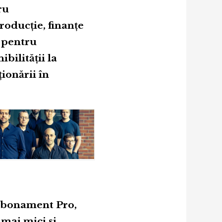
ru
roducție, finanțe
t pentru
bilității la
ionării în
 abonament Pro,
mai mici și