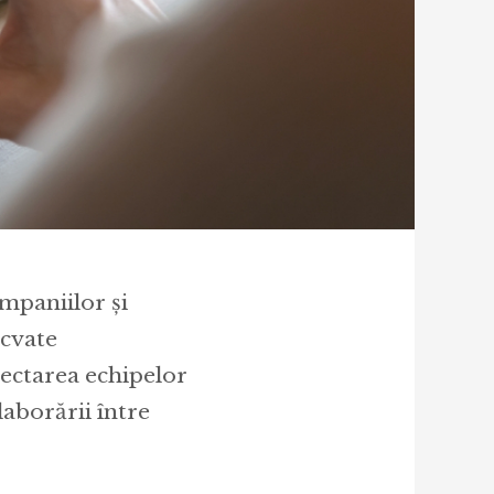
mpaniilor și
ecvate
nectarea echipelor
olaborării între