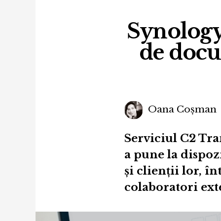
Synology 
de docu
Oana Coșman
Serviciul C2 Tra
a pune la dispozi
și clienții lor, î
colaboratori ext