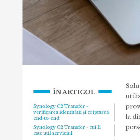
Solu
ÎN ARTICOL
util
prov
Synology C2 Transfer -
verificarea identității și criptarea
la di
end-to-end
pers
Synology C2 Transfer - cui îi
este util serviciul