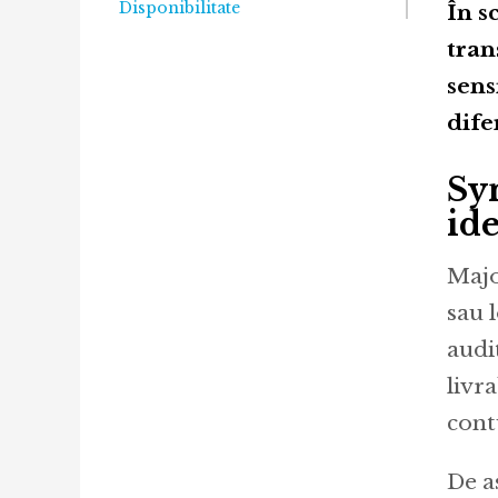
Disponibilitate
În s
tran
sens
dife
Sy
ide
Majo
sau 
audit
livr
cont
De a