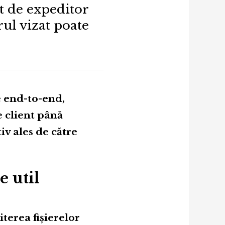
t de expeditor
ul vizat poate
e end-to-end,
e client până
iv ales de către
e util
terea fișierelor