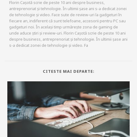
Florin Cașotă scrie de peste 10 ani despre business,
antreprenoriat și tehnologie. În ultimii șase ani s-a dedicat zonei
de tehnologie și video. Face sute de review-uri la gadgeturi în
fiecare an, indiferent că sunt telefoane, accesorii pentru PC sau
gadgeturi noi. În același timp urmărește zona de gaming de
unde aduce știri și review-uri. Florin Cașotă scrie de peste 10 ani
despre business, antreprenoriat și tehnologie. În ultimii șase ani
s-a dedicat zonei de tehnologie și video. Fa
CITESTE MAI DEPARTE: