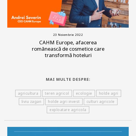
23 Noiembrie 2022
CAHM Europe, afacerea
românească de cosmetice care
transformă hoteluri
MAI MULTE DESPRE:
agricultura
teren agricol
ecologie
holde agri
liviu zagan
holde agri invest
culturi agricole
exploatare agricola