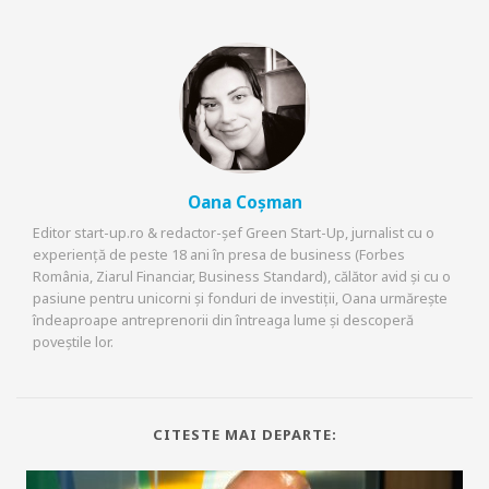
Oana Coșman
Editor start-up.ro & redactor-șef Green Start-Up, jurnalist cu o
experiență de peste 18 ani în presa de business (Forbes
România, Ziarul Financiar, Business Standard), călător avid și cu o
pasiune pentru unicorni și fonduri de investiții, Oana urmărește
îndeaproape antreprenorii din întreaga lume și descoperă
poveștile lor.
CITESTE MAI DEPARTE: