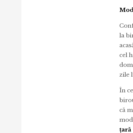
Mode
Conf
la b
acas
cel h
domi
zile 
În ce
birou
că m
modi
țară