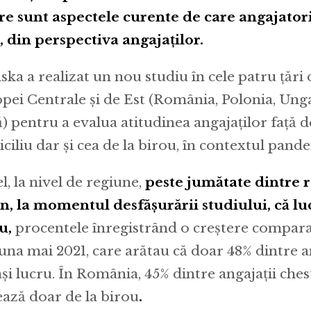
are sunt aspectele curente de care angajatorii
, din perspectiva angajaților.
ska a realizat un nou studiu în cele patru țări
pei Centrale și de Est (România, Polonia, Unga
) pentru a evalua atitudinea angajaților față 
ciliu dar și cea de la birou, în contextul pande
l, la nivel de regiune,
peste jumătate dintre 
in, la momentul desfășurării studiului, că l
u,
procentele înregistrând o creștere comparat
luna mai 2021, care arătau că doar 48% dintre a
ași lucru. În România, 45% dintre angajații ches
ează doar de la birou
.