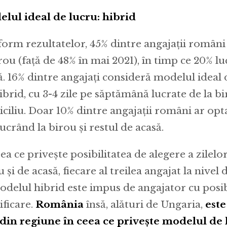
lul ideal de lucru: hibrid
orm rezultatelor, 45% dintre angajații români
irou (față de 48% în mai 2021), în timp ce 20% l
ă. 16% dintre angajați consideră modelul ideal d
ibrid, cu 3-4 zile pe săptămână lucrate de la bir
ciliu. Doar 10% dintre angajații români ar opta
lucrând la birou și restul de acasă.
ea ce privește posibilitatea de alegere a zilelor
 și de acasă, fiecare al treilea angajat la nivel
odelul hibrid este impus de angajator cu posibi
ficare.
România
însă, alături de Ungaria,
este
 din regiune în ceea ce privește modelul de