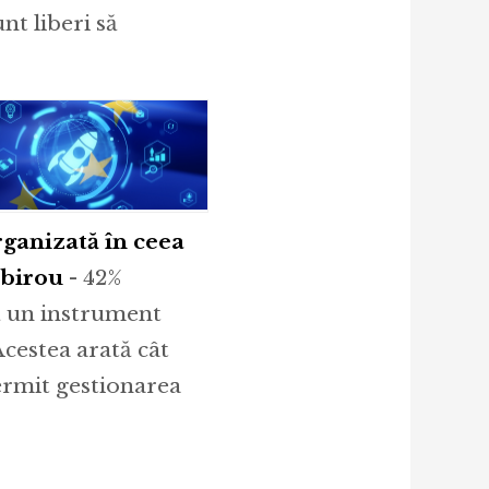
nt liberi să
rganizată în ceea
 birou
- 42%
ă un instrument
Acestea arată cât
ermit gestionarea