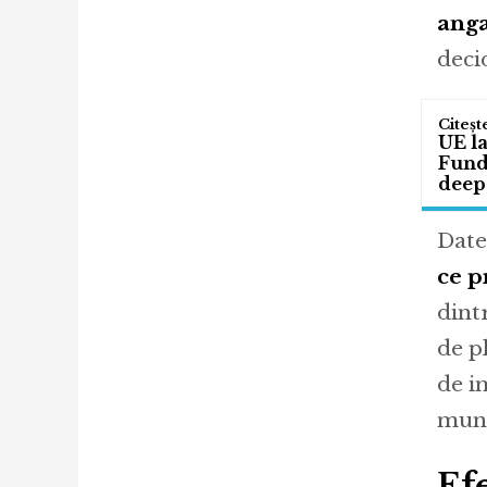
anga
decid
UE l
Fund
deep
Date
ce p
dint
de pl
de i
munci
Efe