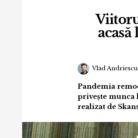
Viitor
acasă 
Vlad Andriescu
Pandemia remodel
privește munca l
realizat de Skans