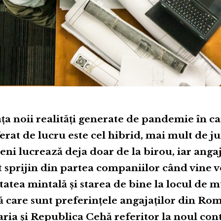
ața noii realități
generate de pandemie în c
erat de lucru este cel hibrid, mai mult de j
ni lucrează deja doar de la birou, iar angaj
 sprijin din partea companiilor când vine 
tatea mintală și starea de bine la locul de 
ă care sunt preferințele angajaților din Rom
ria și Republica Cehă referitor la noul con