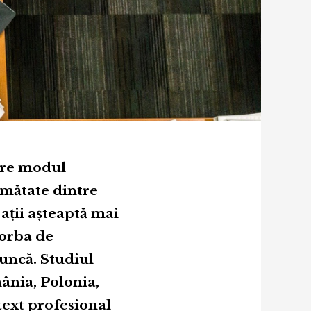
are modul
umătate dintre
ații așteaptă mai
vorba de
muncă. Studiul
ânia, Polonia,
text profesional