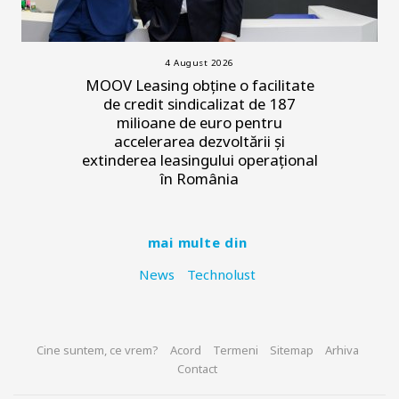
4 August 2026
MOOV Leasing obține o facilitate
de credit sindicalizat de 187
milioane de euro pentru
accelerarea dezvoltării și
extinderea leasingului operațional
în România
mai multe din
News
Technolust
Cine suntem, ce vrem?
Acord
Termeni
Sitemap
Arhiva
Contact