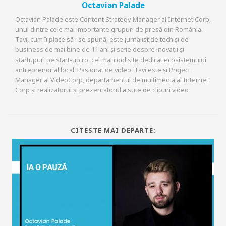
Octavian Palade
Octavian Palade este Content Strategy Manager al Internet Corp,
unul dintre cele mai importante grupuri de presă din România.
Tavi, cum îi place să i se spună, este jurnalist de tech și de
business de mai bine de 11 ani și scrie despre inovații și
startupuri pe start-up.ro, cel mai cool site dedicat ecosistemului
antreprenorial local. Pasionat de video, Tavi este și Project
Manager al VideoCorp, departamentul de multimedia al Internet
Corp și realizatorul și prezentatorul a sute de clipuri video
CITESTE MAI DEPARTE: