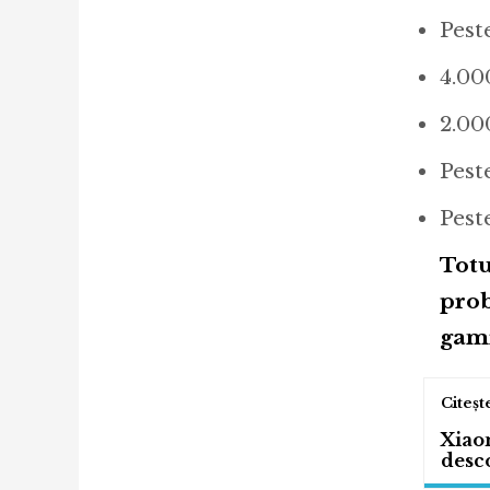
Pest
4.00
2.00
Pest
Pest
Totu
prob
gami
Xiaom
desco