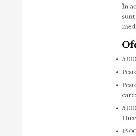
În ac
sunt
medi
Of
5.00
Pest
Pest
carc
5.00
Hua
15.0