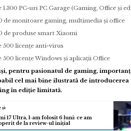
e 1.300 PC-uri PC Garage (Gaming, Office şi ed
0 de monitoare gaming, multimedia şi office
0 de produse smart Xiaomi
e 500 licențe anti-virus
e 500 licențe Windows și aplicații Office
şi, pentru pasionatul de gaming, importanța
abil cel mai bine ilustrată de introducerea
ng în ediție limitată.
i 17 Ultra, l-am folosit 6 luni: ce am
perit de la review-ul inițial