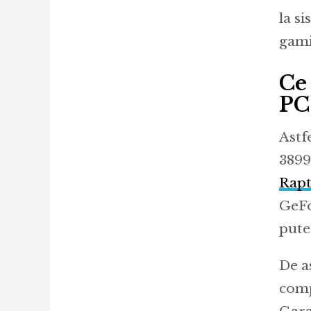
la si
gami
Ce
PC
Astf
3899
Rap
GeFo
pute
De a
comp