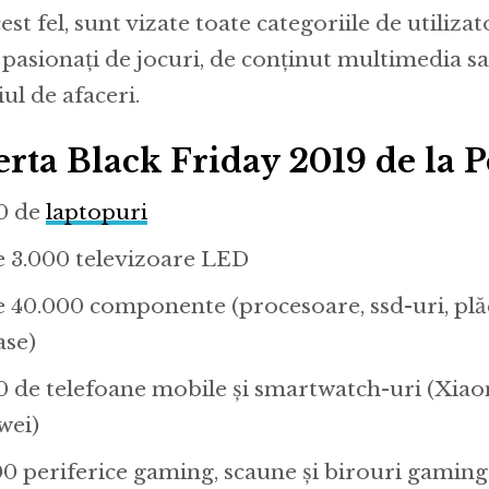
est fel, sunt vizate toate categoriile de utilizat
 pasionați de jocuri, de conținut multimedia s
ul de afaceri.
erta Black Friday 2019 de la P
0 de
laptopuri
e 3.000 televizoare LED
e 40.000 componente (procesoare, ssd-uri, plă
ase)
0 de telefoane mobile şi smartwatch-uri (Xia
wei)
00 periferice gaming, scaune şi birouri gaming