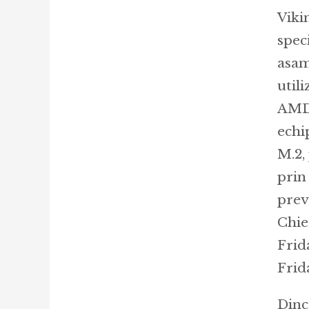
Viki
speci
asam
util
AMD 
echi
M.2,
prin
prev
Chie
Frid
Frida
Dinc