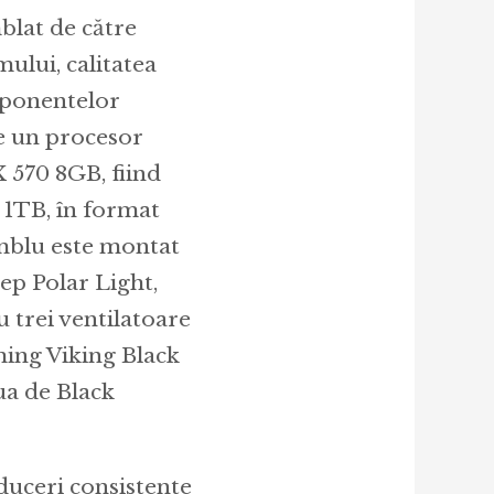
blat de către
mului, calitatea
omponentelor
pe un procesor
 570 8GB, fiind
1TB, în format
amblu este montat
ep Polar Light,
 trei ventilatoare
ing Viking Black
ua de Black
duceri consistente