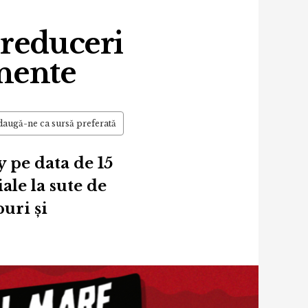
 reduceri
onente
augă-ne ca sursă preferată
 pe data de 15
ale la sute de
uri și