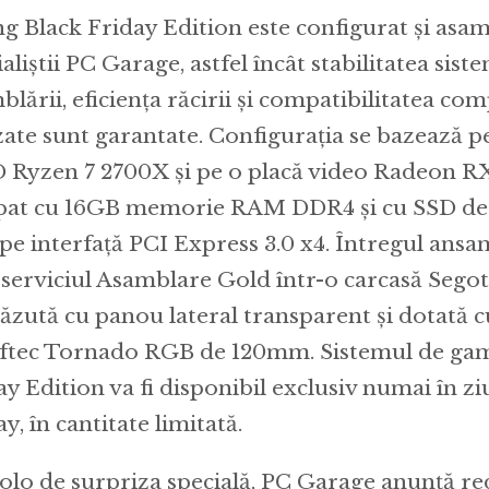
ng Black Friday Edition este configurat și asam
aliștii PC Garage, astfel încât stabilitatea siste
blării, eficiența răcirii și compatibilitatea c
izate sunt garantate. Configurația se bazează 
Ryzen 7 2700X și pe o placă video Radeon RX
pat cu 16GB memorie RAM DDR4 și cu SSD de 
 pe interfață PCI Express 3.0 x4. Întregul ans
 serviciul Asamblare Gold într-o carcasă Segot
ăzută cu panou lateral transparent și dotată cu
ftec Tornado RGB de 120mm. Sistemul de gam
ay Edition va fi disponibil exclusiv numai în zi
y, în cantitate limitată.
olo de surpriza specială, PC Garage anunță re