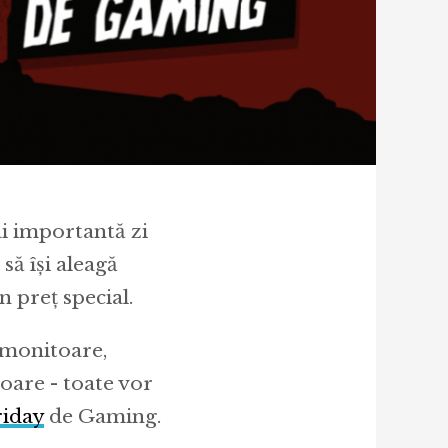
i importantă zi
să își aleagă
n preț special.
 monitoare,
zoare - toate vor
riday
de Gaming.