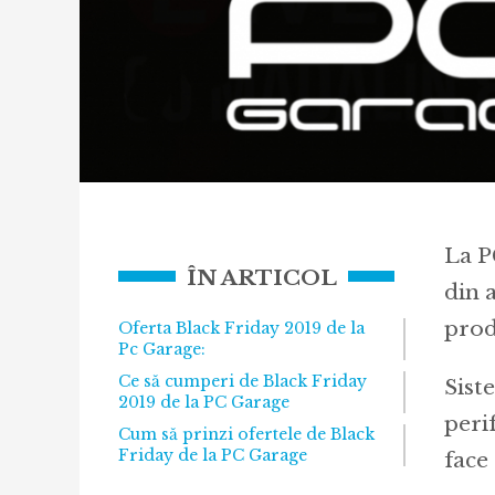
La P
ÎN ARTICOL
din a
prod
Oferta Black Friday 2019 de la
Pc Garage:
Ce să cumperi de Black Friday
Sist
2019 de la PC Garage
perif
Cum să prinzi ofertele de Black
Friday de la PC Garage
face