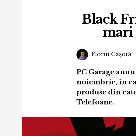
Black Fr
mari 
Florin Cașotă
PC Garage anunț
noiembrie, în ca
produse din cat
Telefoane.