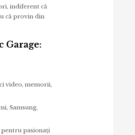
ori, indiferent că
au că provin din
c Garage:
ci video, memorii,
omi, Samsung,
 pentru pasionaţi