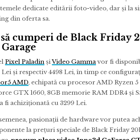
stemele dedicate editării foto-video, dar și la 
ng din oferta sa.
 să cumperi de Black Friday 2
 Garage
el
Pixel Paladin
și
Video Gamma
vor fi disponib
 Lei și respectiv 4498 Lei, în timp ce configura
tor5 AMD
, echipată cu procesor AMD Ryzen 5 
rce GTX 1660, 8GB memorie RAM DDR4 și S
a fi achiziționată cu 3299 Lei.
semenea, pasionații de hardware vor putea ach
onente la prețuri speciale de Black Friday 20