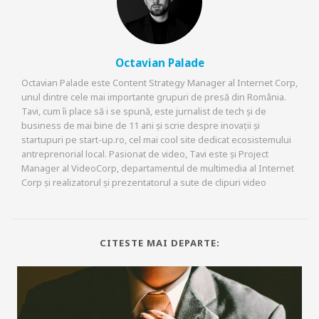
Octavian Palade
Octavian Palade este Content Strategy Manager al Internet Corp,
unul dintre cele mai importante grupuri de presă din România.
Tavi, cum îi place să i se spună, este jurnalist de tech și de
business de mai bine de 11 ani și scrie despre inovații și
startupuri pe start-up.ro, cel mai cool site dedicat ecosistemului
antreprenorial local. Pasionat de video, Tavi este și Project
Manager al VideoCorp, departamentul de multimedia al Internet
Corp și realizatorul și prezentatorul a sute de clipuri video
CITESTE MAI DEPARTE: