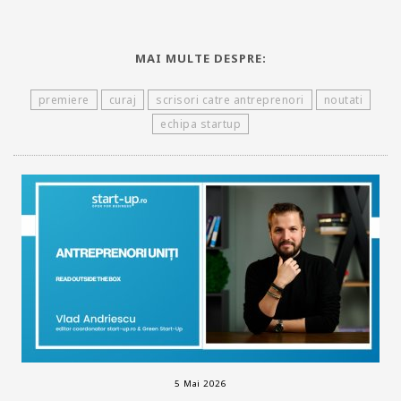
MAI MULTE DESPRE:
premiere
curaj
scrisori catre antreprenori
noutati
echipa startup
5 Mai 2026