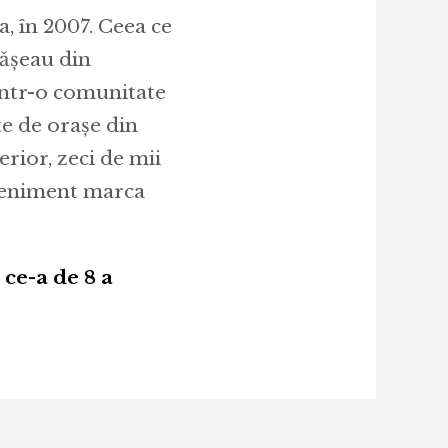
, în 2007. Ceea ce
tășeau din
 într-o comunitate
te de orașe din
rior, zeci de mii
eveniment marca
ce-a de 8 a