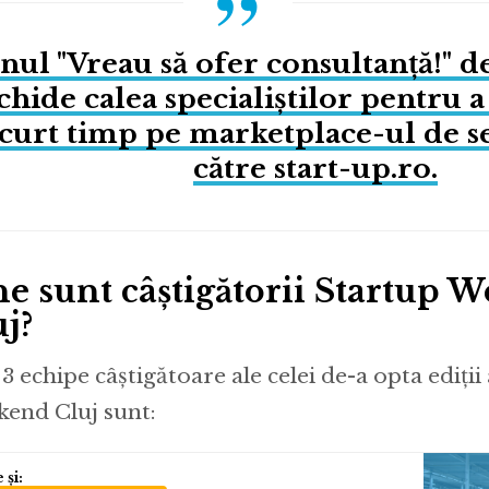
nul "Vreau să ofer consultanță!" d
hide calea specialiștilor pentru a fi
curt timp pe marketplace-ul de se
către start-up.ro.
ne sunt câștigătorii Startup 
j?
 3 echipe câștigătoare ale celei de-a opta ediții
end Cluj sunt: