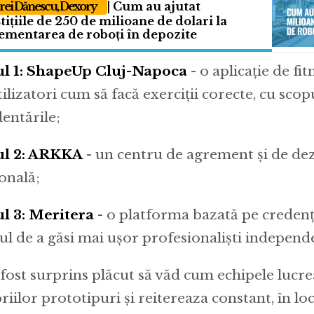
ei Dănescu, Dexory
| Cum au ajutat
tițiile de 250 de milioane de dolari la
ementarea de roboți în depozite
l 1: ShapeUp Cluj-Napoca
- o aplicație de fit
ilizatori cum să facă exerciții corecte, cu scop
dentările;
ul 2: ARKKA
- un centru de agrement și de de
onală;
l 3: Meritera
- o platforma bazată pe credenți
ul de a găsi mai ușor profesionaliști independe
fost surprins plăcut să văd cum echipele lucre
riilor prototipuri și reitereaza constant, în lo