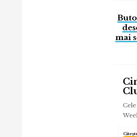
Buto
desc
mai s
Ci
Clu
Cele
Week