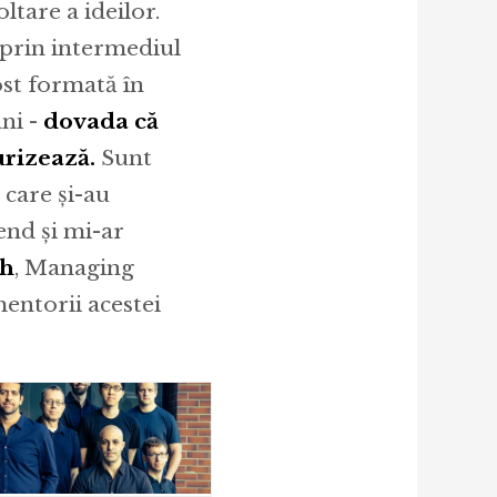
ltare a ideilor.
prin intermediul
ost formată în
ni -
dovada că
urizează.
Sunt
 care și-au
end și mi-ar
gh
, Managing
mentorii acestei