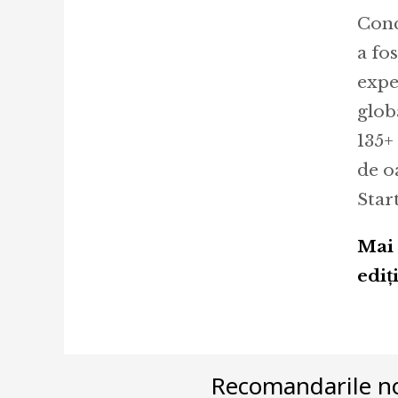
Conc
a fo
expe
glob
135+
de o
Star
Mai 
ediț
Recomandarile no