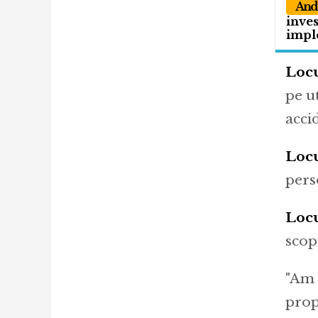
Andr
inves
impl
Locu
pe ut
acci
Loc
pers
Locu
scop
"Am 
prop