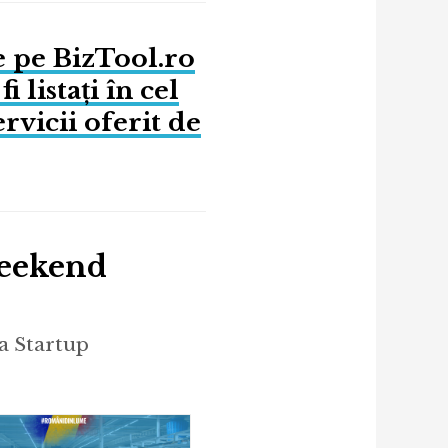
e pe BizTool.ro
 listați în cel
rvicii oferit de
Weekend
 a Startup