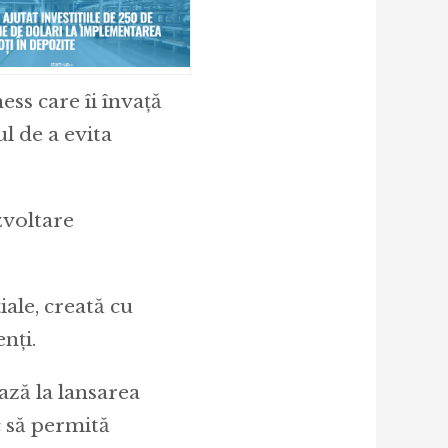
ness care îi învață
ul de a evita
zvoltare
ale, creată cu
nți.
ază la lansarea
c să permită