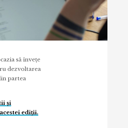
cazia să învețe
tru dezvoltarea
din partea
i și
acestei ediții.