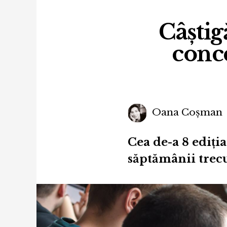
Câștig
conce
Oana Coșman
Cea de-a 8 ediția
săptămânii trecut