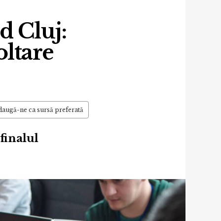
d Cluj:
oltare
augă-ne ca sursă preferată
finalul