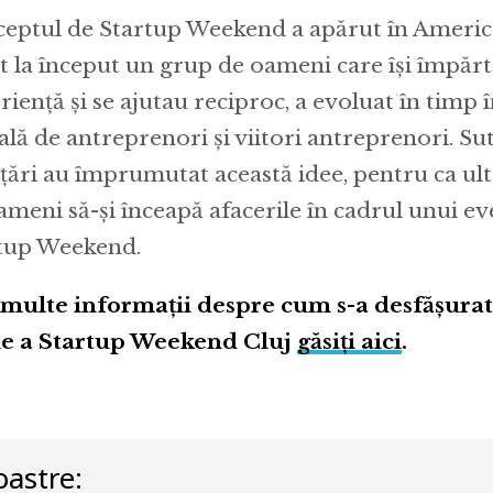
eptul de Startup Weekend a apărut în America
st la început un grup de oameni care își împăr
riență și se ajutau reciproc, a evoluat în timp
ală de antreprenori și viitori antreprenori. Su
 țări au împrumutat această idee, pentru ca ulte
ameni să-și înceapă afacerile în cadrul unui 
tup Weekend.
multe informații despre cum s-a desfășurat 
ie a Startup Weekend Cluj
găsiți
aici
.
astre: