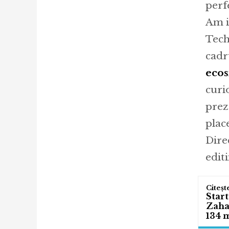
perf
Am i
Tech
cadr
ecos
curi
prez
place
Dire
edit
Start
Zahar
134 m