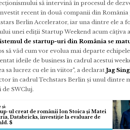
ecționismului să intervină în procesul de dezvo
nvestit recent în două companii din România 
stars Berlin Accelerator, iar una dintre ele a f
ului unei ediții Startup Weekend acum câțiva a
istemul de startup-uri din România se mat
os să văd cum vor evolua mai departe echipele
entat ideile de business în cadrul acestui week
a sa lucrez cu ele in viitor", a declarat
Jag Sin
ctor în cadrul Techstars Berlin și unul dintre 
ii de SWCluj.
up-ul creat de românii Ion Stoica și Matei
ia, Databricks, investiție la evaluare de
ld. $