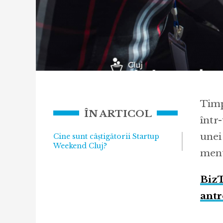
Timp
ÎN ARTICOL
într
unei
Cine sunt câștigătorii Startup
Weekend Cluj?
ment
BizT
antr