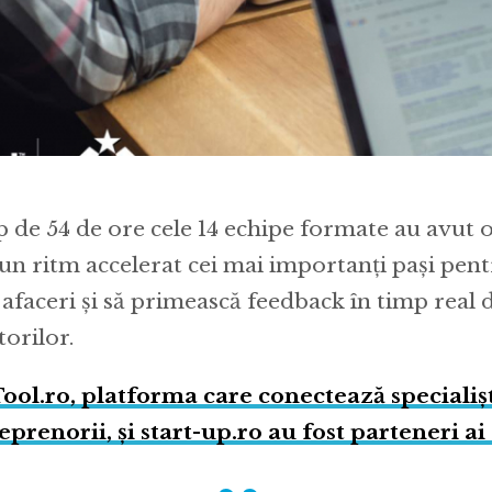
 de 54 de ore cele 14 echipe formate au avut o
-un ritm accelerat cei mai importanți pași pen
 afaceri și să primească feedback în timp real 
orilor.
ool.ro, platforma care conectează specialiști
eprenorii, și start-up.ro au fost parteneri ai 