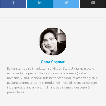
Oana Coșman
Editor start-up.ro & redactor-șef Green Start-Up, jurnalist cu o
experiență de peste 18 ani în presa de business (Forbes
România, Ziarul Financiar, Business Standard), călător avid și cu o
pasiune pentru unicorni și fonduri de investiții, Oana urmărește
îndeaproape antreprenorii din întreaga lume și descoperă
poveștile lor.