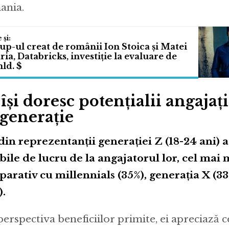
ania.
up-ul creat de românii Ion Stoica și Matei
ia, Databricks, investiție la evaluare de
ld. $
își doresc potențialii angajați
 generație
din reprezentanții generației Z (18-24 ani) a
ibile de lucru de la angajatorul lor, cel mai
arativ cu millennials (35%), generația X (3
).
perspectiva beneficiilor primite, ei apreciază 