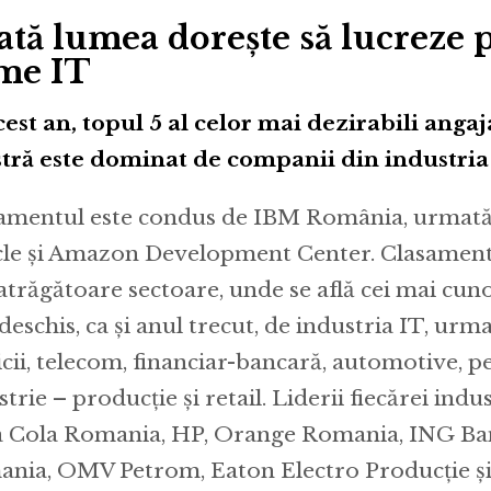
ată lumea dorește să lucreze 
rme IT
cest an, topul 5 al celor mai dezirabili angaj
tră este dominat de companii din industria
amentul este condus de IBM România, urmată 
le și Amazon Development Center. Clasamentu
atrăgătoare sectoare, unde se află cei mai cuno
 deschis, ca și anul trecut, de industria IT, u
icii, telecom, financiar-bancară, automotive, pe
trie – producție și retail. Liderii fiecărei indu
 Cola Romania, HP, Orange Romania, ING Ba
nia, OMV Petrom, Eaton Electro Producție ș