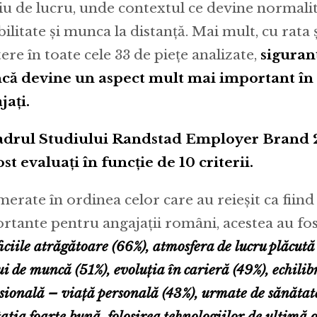
u de lucru, unde contextul ce devine normalit
ibilitate și munca la distanță. Mai mult, cu rata
ere în toate cele 33 de piețe analizate,
siguranț
ă devine un aspect mult mai important în 
jați.
adrul Studiului Randstad Employer Brand 2
ost evaluați în funcție de 10 criterii.
erate în ordinea celor care au reieșit ca fiind
rtante pentru angajații români, acestea au fo
iciile atrăgătoare (66%), atmosfera de lucru plăcută
ui de muncă (51%), evoluția în carieră (49%), echilib
sională – viață personală (43%), urmate de sănătat
ația foarte bună, folosirea tehnologiilor de ultimă o