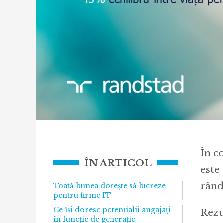
În c
ÎN ARTICOL
este
rând
Toată lumea dorește să lucreze
pentru firme IT
Ce își doresc potențialii angajați
Rezu
în funcție de generație