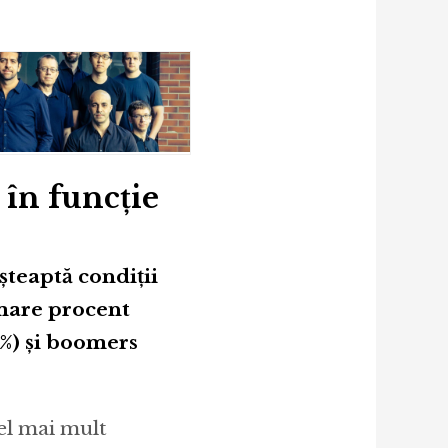
 în funcție
șteaptă condiții
 mare procent
3%) și boomers
cel mai mult