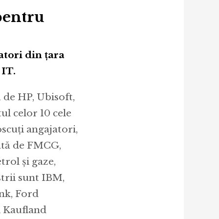
pentru
atori din țara
 IT.
de HP, Ubisoft,
l celor 10 cele
scuți angajatori,
rmată de FMCG,
trol și gaze,
strii sunt IBM,
nk, Ford
i Kaufland