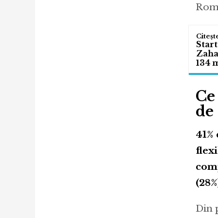
Rom
Start
Zahar
134 m
Ce 
de
41% 
flex
comp
(28%
Din 