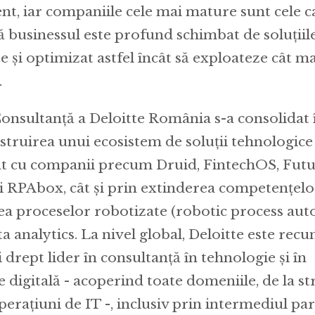
, iar companiile cele mai mature sunt cele c
că businessul este profund schimbat de soluții
și optimizat astfel încât să exploateze cât mai
.
onsultanță a Deloitte România s-a consolidat î
nstruirea unui ecosistem de soluții tehnologice
at cu companii precum Druid, FintechOS, Fut
 RPAbox, cât și prin extinderea competențelo
a proceselor robotizate (robotic process aut
ta analytics. La nivel global, Deloitte este rec
 drept lider în consultanță în tehnologie și în
digitală - acoperind toate domeniile, de la str
operațiuni de IT -, inclusiv prin intermediul pa