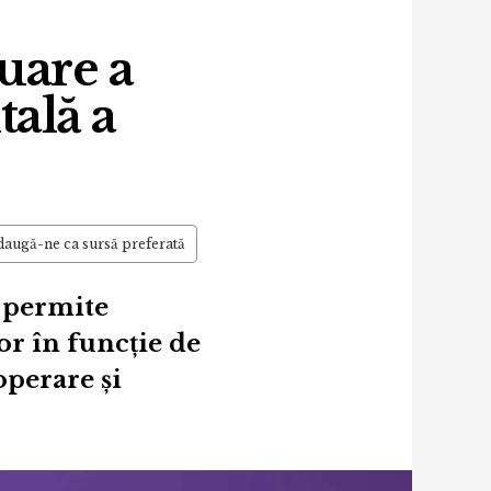
uare a
tală a
augă-ne ca sursă preferată
e permite
or în funcție de
operare și