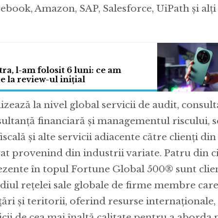
ebook, Amazon, SAP, Salesforce, UiPath și alți 
ra, l-am folosit 6 luni: ce am
 la review-ul inițial
izează la nivel global servicii de audit, consulta
sultanță financiară și managementul riscului, s
scală și alte servicii adiacente către clienți di
vat provenind din industrii variate. Patru din c
zente în topul Fortune Global 500® sunt clienț
diul rețelei sale globale de firme membre care
țări și teritorii, oferind resurse internaționale
vicii de cea mai înaltă calitate pentru a aborda