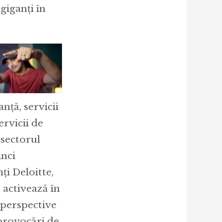
giganți în
nță, servicii
ervicii de
n sectorul
inci
i Deloitte,
 activează în
, perspective
 provocări de