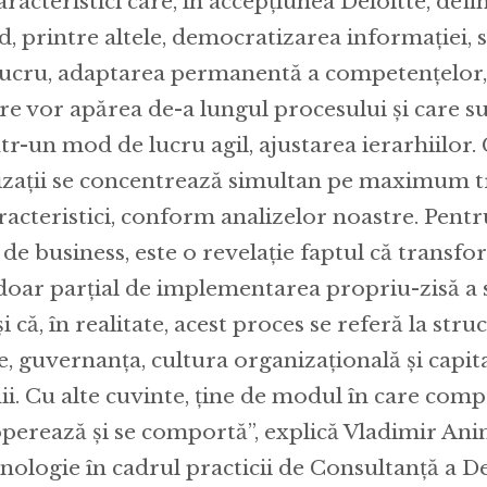
aracteristici care, în accepțiunea Deloitte, def
ud, printre altele, democratizarea informației,
lucru, adaptarea permanentă a competențelor
re vor apărea de-a lungul procesului și care s
ntr-un mod de lucru agil, ajustarea ierarhiilor.
zații se concentrează simultan pe maximum tr
racteristici, conform analizelor noastre. Pentr
i de business, este o revelație faptul că transf
 doar parțial de implementarea propriu-zisă a s
 că, în realitate, acest proces se referă la stru
, guvernanța, cultura organizațională și capit
i. Cu alte cuvinte, ține de modul în care comp
operează și se comportă”, explică Vladimir Ani
ologie în cadrul practicii de Consultanță a De