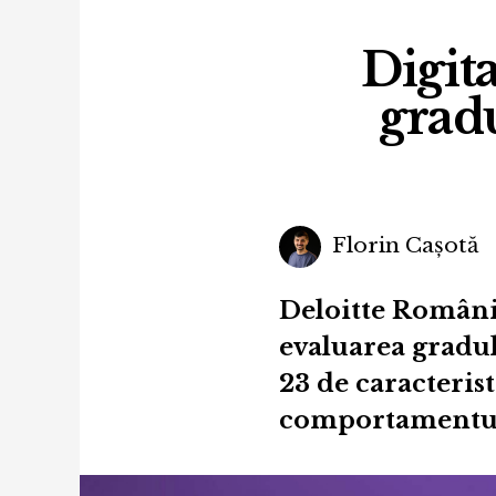
Digit
gradu
Florin Cașotă
Deloitte România
evaluarea gradul
23 de caracteris
comportamentul