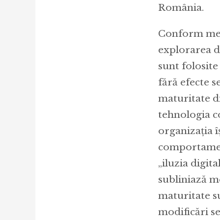
România.
Conform meto
explorarea di
sunt folosit
fără efecte 
maturitate di
tehnologia co
organizația î
comportament
„iluzia digita
subliniază me
maturitate su
modificări s