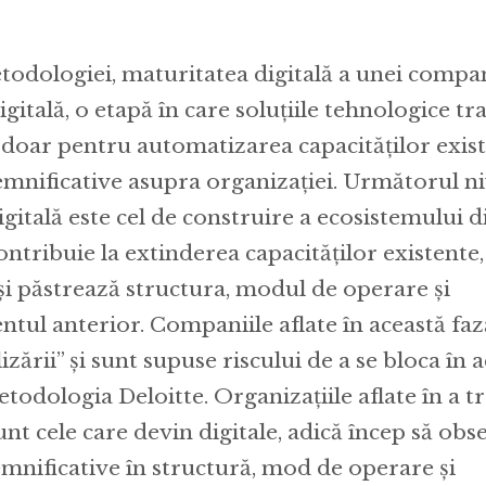
dologiei, maturitatea digitală a unei compan
gitală, o etapă în care soluțiile tehnologice tr
e doar pentru automatizarea capacităților exist
semnificative asupra organizației. Următorul ni
gitală este cel de construire a ecosistemului di
ntribuie la extinderea capacităților existente,
și păstrează structura, modul de operare și
ul anterior. Companiile aflate în această fază
lizării” și sunt supuse riscului de a se bloca în 
todologia Deloitte. Organizațiile aflate în a tr
nt cele care devin digitale, adică încep să obs
emnificative în structură, mod de operare și