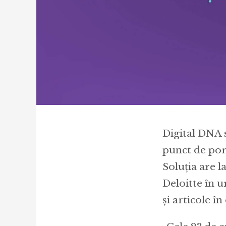
Digital DNA 
punct de porn
Soluția are l
Deloitte în u
și articole î