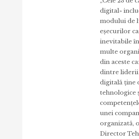
„Cele 23 de c
digital» incl
modului de 
eșecurilor ca
inevitabile î
multe organi
din aceste ca
dintre lideri
digitală ține
tehnologice și
competențele
unei compani
organizată, 
Director Tehn