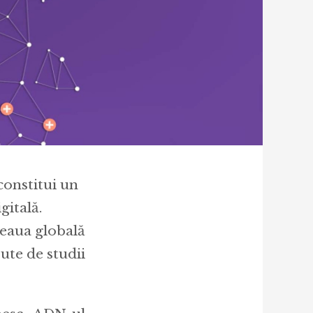
constitui un
gitală.
țeaua globală
ute de studii