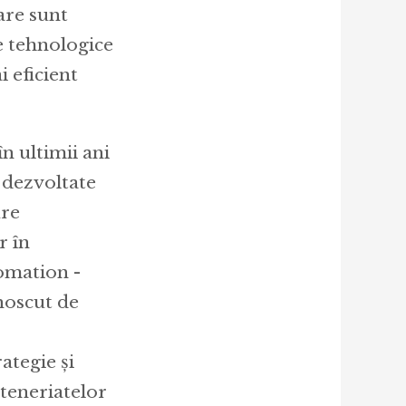
are sunt
le tehnologice
 eficient
n ultimii ani
 dezvoltate
ure
r în
omation -
unoscut de
ategie și
rteneriatelor