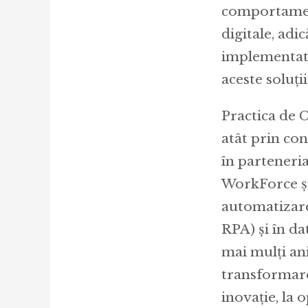
comportament
digitale, adi
implementate 
aceste soluții
Practica de C
atât prin co
în parteneri
WorkForce și
automatizare
RPA) și în da
mai mulți ani
transformare 
inovație, la 