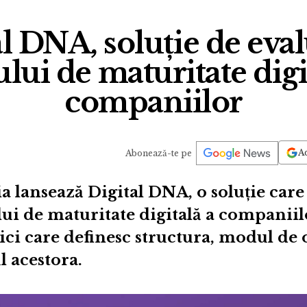
al DNA, soluție de eval
lui de maturitate digi
companiilor
Ad
Abonează-te pe
 lansează Digital DNA, o soluție car
ui de maturitate digitală a companiil
tici care definesc structura, modul de 
 acestora.