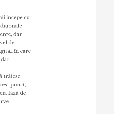
ii începe cu
adiționale
ente, dar
vel de
gital, în care
 dar
 trăiesc
acest punct,
eia fază de
erve