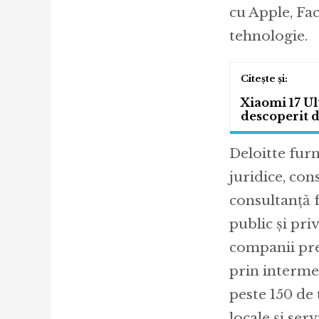
cu Apple, Fac
tehnologie.
Xiaomi 17 Ult
descoperit de
Deloitte furn
juridice, con
consultanță fi
public și pri
companii pre
prin interme
peste 150 de 
locale și ser