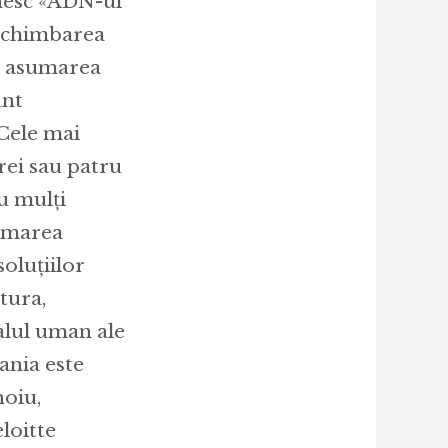
inesc «ADN-ul
 schimbarea
, asumarea
unt
 Cele mai
ei sau patru
u mulți
ormarea
oluțiilor
ctura,
alul uman ale
ania este
noiu,
loitte