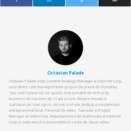
Octavian Palade
Octavian Palade este Content Strategy Manager al Internet Corp,
unul dintre cele mai importante grupuri de presă din România.
Tavi, cum îi place să i se spună, este jurnalist de tech și de
business de mai bine de 11 ani și scrie despre inovații și
startupuri pe start-up.ro, cel mai cool site dedicat ecosistemului
antreprenorial local. Pasionat de video, Tavi este și Project
Manager al VideoCorp, departamentul de multimedia al Internet
Corp și realizatorul și prezentatorul a sute de clipuri video