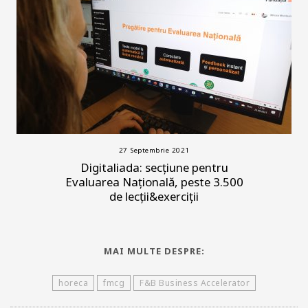
27 Septembrie 2021
Digitaliada: secțiune pentru
Evaluarea Națională, peste 3.500
de lecții&exerciții
MAI MULTE DESPRE:
horeca
fmcg
F&B Business Accelerator