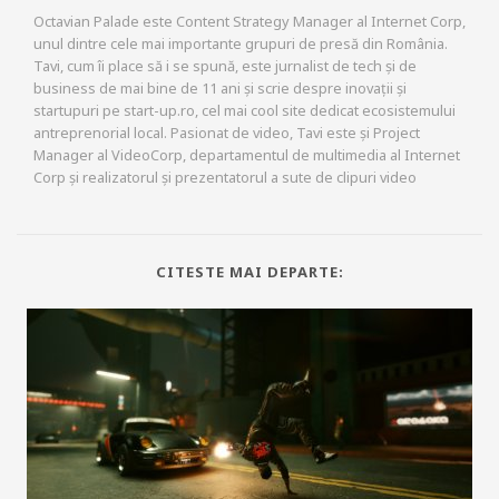
Octavian Palade este Content Strategy Manager al Internet Corp,
unul dintre cele mai importante grupuri de presă din România.
Tavi, cum îi place să i se spună, este jurnalist de tech și de
business de mai bine de 11 ani și scrie despre inovații și
startupuri pe start-up.ro, cel mai cool site dedicat ecosistemului
antreprenorial local. Pasionat de video, Tavi este și Project
Manager al VideoCorp, departamentul de multimedia al Internet
Corp și realizatorul și prezentatorul a sute de clipuri video
CITESTE MAI DEPARTE: