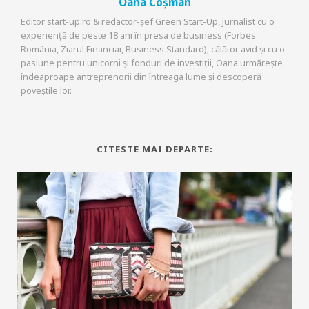
Oana Coșman
Editor start-up.ro & redactor-șef Green Start-Up, jurnalist cu o
experiență de peste 18 ani în presa de business (Forbes
România, Ziarul Financiar, Business Standard), călător avid și cu o
pasiune pentru unicorni și fonduri de investiții, Oana urmărește
îndeaproape antreprenorii din întreaga lume și descoperă
poveștile lor.
CITESTE MAI DEPARTE: