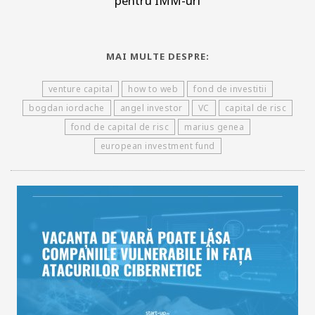
pentru IMM-uri
MAI MULTE DESPRE:
venture capital
how to web
fond de investitii
bogdan iordache
angel investor
VC
capital de risc
fond de capital de risc
marius genea
european investment fund