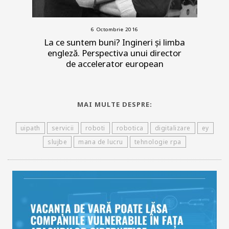
6 Octombrie 2016
La ce suntem buni? Ingineri și limba
engleză. Perspectiva unui director
de accelerator european
MAI MULTE DESPRE:
uipath
servicii
roboti
robotica
digitalizare
ey
slujbe
mana de lucru
tehnologie rpa