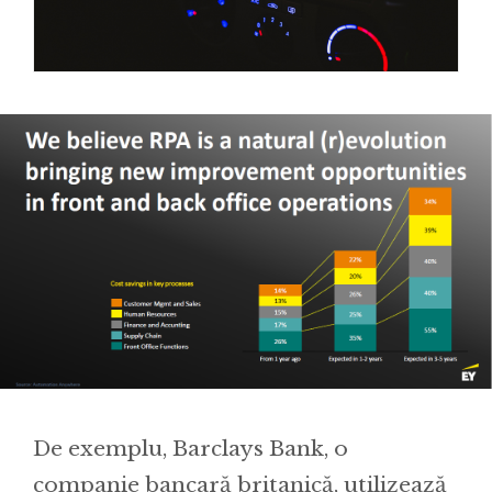
De exemplu, Barclays Bank, o
companie bancară britanică, utilizează