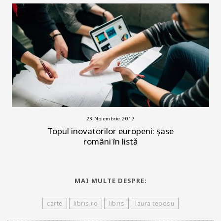
23 Noiembrie 2017
Topul inovatorilor europeni: șase
români în listă
MAI MULTE DESPRE:
carte
libris.ro
libris
laura teposu