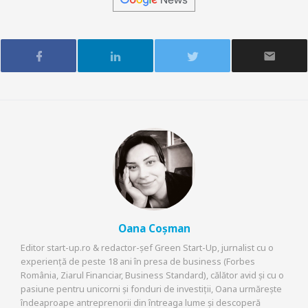
Oana Coșman
Editor start-up.ro & redactor-șef Green Start-Up, jurnalist cu o
experiență de peste 18 ani în presa de business (Forbes
România, Ziarul Financiar, Business Standard), călător avid și cu o
pasiune pentru unicorni și fonduri de investiții, Oana urmărește
îndeaproape antreprenorii din întreaga lume și descoperă