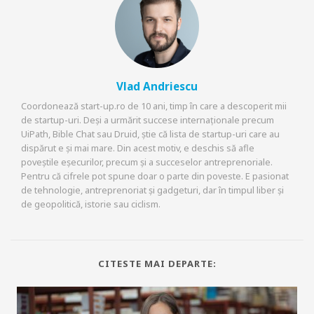
Vlad Andriescu
Coordonează start-up.ro de 10 ani, timp în care a descoperit mii
de startup-uri. Deși a urmărit succese internaționale precum
UiPath, Bible Chat sau Druid, știe că lista de startup-uri care au
dispărut e și mai mare. Din acest motiv, e deschis să afle
poveștile eșecurilor, precum și a succeselor antreprenoriale.
Pentru că cifrele pot spune doar o parte din poveste. E pasionat
de tehnologie, antreprenoriat și gadgeturi, dar în timpul liber și
de geopolitică, istorie sau ciclism.
CITESTE MAI DEPARTE: