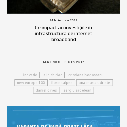
24 Noiembrie 2017
Ce impact au investițiile în
infrastructura de internet
broadband
MAI MULTE DESPRE:
inovatie
alin chiriac
cristiana bogateanu
new europe 100
florin talpes
ana-maria udriste
daniel dines
sergiu ardelean