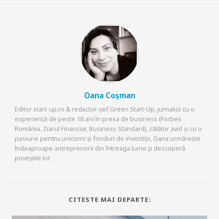
Oana Coșman
Editor start-up.ro & redactor-șef Green Start-Up, jurnalist cu o
experiență de peste 18 ani în presa de business (Forbes
România, Ziarul Financiar, Business Standard), călător avid și cu o
pasiune pentru unicorni și fonduri de investiții, Oana urmărește
îndeaproape antreprenorii din întreaga lume și descoperă
poveștile lor.
CITESTE MAI DEPARTE: