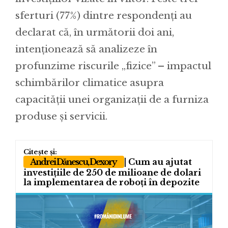
sferturi (77%) dintre respondenți au
declarat că, în următorii doi ani,
intenționează să analizeze în
profunzime riscurile „fizice” – impactul
schimbărilor climatice asupra
capacității unei organizații de a furniza
produse și servicii.
Andrei Dănescu, Dexory
| Cum au ajutat
investițiile de 250 de milioane de dolari
la implementarea de roboți în depozite